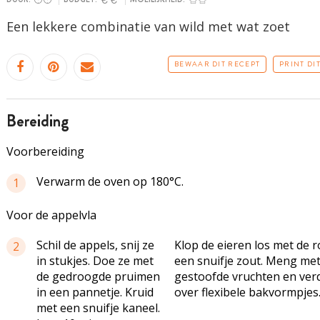
Een lekkere combinatie van wild met wat zoet
BEWAAR DIT RECEPT
PRINT DI
bereiding
Voorbereiding
Verwarm de oven op 180°C.
1
Voor de appelvla
Schil de appels, snij ze
Klop de eieren los met de 
2
in stukjes. Doe ze met
een snuifje zout. Meng met
de gedroogde pruimen
gestoofde vruchten en ver
in een pannetje. Kruid
over flexibele bakvormpjes
met een snuifje kaneel.