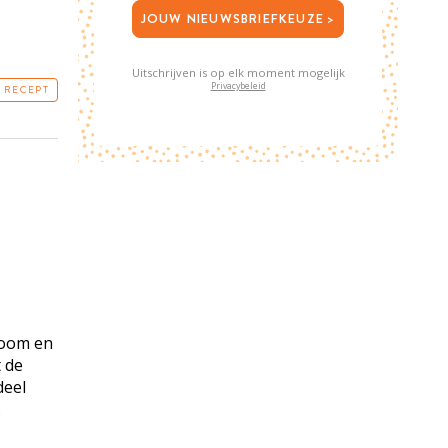
JOUW NIEUWSBRIEFKEUZE >
Uitschrijven is op elk moment mogelijk
Privacybeleid
T RECEPT
room en
 de
deel
.