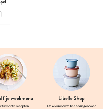
ppel
mirabellen
BEWAAR DIT RECEPT
elf je weekmenu
Libelle Shop
w favoriete recepten
De allermooiste hebbedingen voor