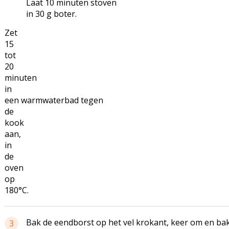
Laat 10 minuten stoven
in 30 g boter.
Zet
15
tot
20
minuten
in
een warmwaterbad tegen
de
kook
aan,
in
de
oven
op
180°C.
Bak de eendborst op het vel krokant, keer om en bak
3