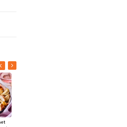
met
Eendenfilet met