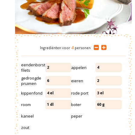
Ingrediënten
voor
4
personen
eendenborst
appelen
2
4
filets
gedroogde
eieren
6
2
pruimen
kippenfond
rode port
4
el
3
el
room
boter
1
dl
60
g
kaneel
peper
zout