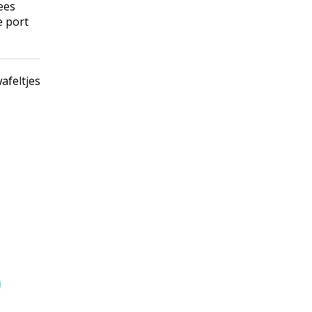
ees
e port
afeltjes