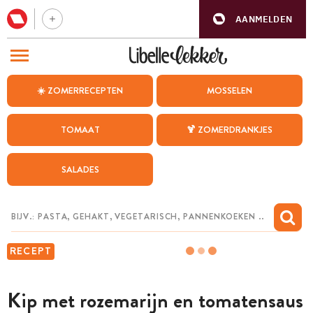
AANMELDEN
BEZOEK ONZE ANDERE WEBSITES
☀️ ZOMERRECEPTEN
MOSSELEN
RECEPTEN
TOMAAT
🍹 ZOMERDRANKJES
WEEKMENU
SALADES
CHAT MET MAIA
INSPIRATIE
MIJN BEWAARDE RECEPTEN
RECEPT
Kip met rozemarijn en tomatensaus