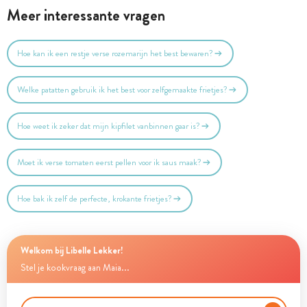
Meer interessante vragen
Hoe kan ik een restje verse rozemarijn het best bewaren?
Welke patatten gebruik ik het best voor zelfgemaakte frietjes?
Hoe weet ik zeker dat mijn kipfilet vanbinnen gaar is?
Moet ik verse tomaten eerst pellen voor ik saus maak?
Hoe bak ik zelf de perfecte, krokante frietjes?
Welkom bij Libelle Lekker!
Stel je kookvraag aan Maia...