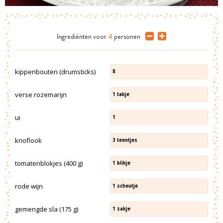
Ingrediënten
voor
4
personen
kippenbouten (drumsticks)
8
verse rozemarijn
1
takje
ui
1
knoflook
3
teentjes
tomatenblokjes (400 g)
1
blikje
rode wijn
1
scheutje
gemengde sla (175 g)
1
zakje