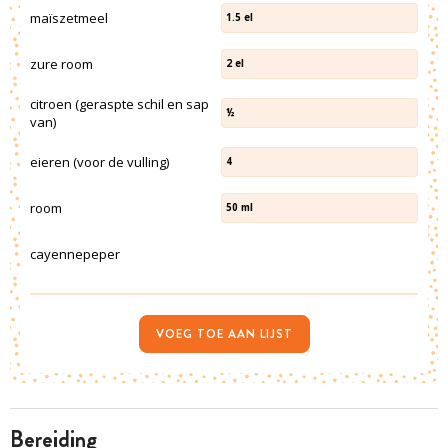
maïszetmeel
1.5
el
zure room
2
el
citroen (geraspte schil en sap
½
van)
eieren (voor de vulling)
4
room
50
ml
cayennepeper
VOEG TOE AAN LIJST
bereiding