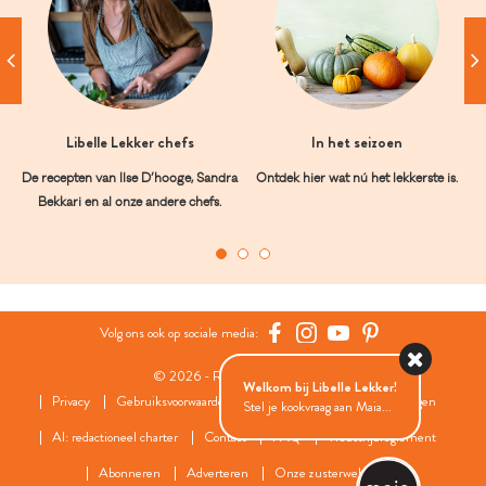
Libelle Lekker chefs
In het seizoen
De recepten van Ilse D’hooge, Sandra
Ontdek hier wat nú het lekkerste is.
Bekkari en al onze andere chefs.
Volg ons ook op sociale media:
© 2026 - Roularta Media Group
Welkom bij Libelle Lekker!
Privacy
Gebruiksvoorwaarden
Cookies
Cookies instellingen
Stel je kookvraag aan Maia...
AI: redactioneel charter
Contact
FAQ
Wedstrijdreglement
Abonneren
Adverteren
Onze zusterwebsites