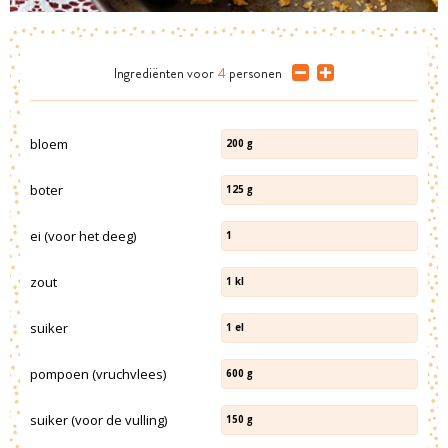
Ingrediënten
voor
4
personen
bloem
200
g
boter
125
g
ei (voor het deeg)
1
zout
1
kl
suiker
1
el
pompoen (vruchvlees)
600
g
suiker (voor de vulling)
150
g