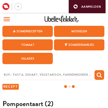
AANMELDEN
BEZOEK ONZE ANDERE WEBSITES
☀️ ZOMERRECEPTEN
MOSSELEN
RECEPTEN
TOMAAT
🍹 ZOMERDRANKJES
WEEKMENU
SALADES
CHAT MET MAIA
INSPIRATIE
MIJN BEWAARDE RECEPTEN
RECEPT
Pompoentaart (2)