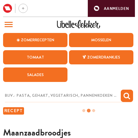
AANMELDEN
BEZOEK ONZE ANDERE WEBSITES
☀️ ZOMERRECEPTEN
MOSSELEN
RECEPTEN
TOMAAT
🍹 ZOMERDRANKJES
WEEKMENU
SALADES
CHAT MET MAIA
INSPIRATIE
MIJN BEWAARDE RECEPTEN
RECEPT
Maanzaadbroodjes