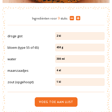
Ingrediënten
voor
9
stuks
droge gist
2
kl
bloem (type 55 of 65)
450
g
water
300
ml
maanzaadjes
4
el
zout (opgehoopt)
1
kl
VOEG TOE AAN LIJST