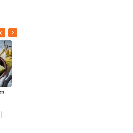
es
Kipcurry
BEWAAR DIT RECEPT