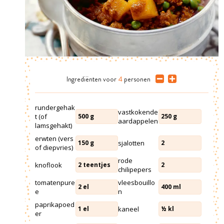
Ingrediënten
voor
4
personen
rundergehak
vastkokende
t (of
500
g
250
g
aardappelen
lamsgehakt)
erwten (vers
sjalotten
150
g
2
of diepvries)
rode
knoflook
2
teentjes
2
chilipepers
tomatenpure
vleesbouillo
2
el
400
ml
e
n
paprikapoed
kaneel
1
el
½
kl
er