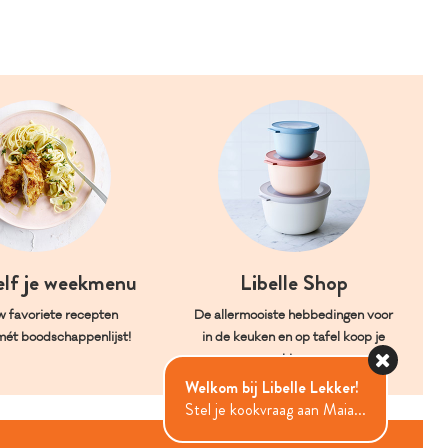
elf je weekmenu
Libelle Shop
w favoriete recepten
De allermooiste hebbedingen voor
mét boodschappenlijst!
in de keuken en op tafel koop je
hier.
Welkom bij Libelle Lekker!
Stel je kookvraag aan Maia...