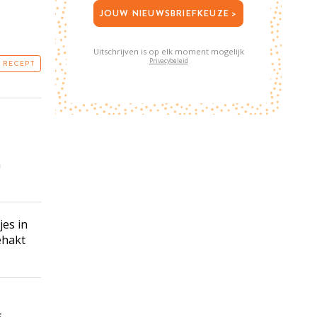
JOUW NIEUWSBRIEFKEUZE >
Uitschrijven is op elk moment mogelijk
Privacybeleid
T RECEPT
n
jes in
ehakt
s
.