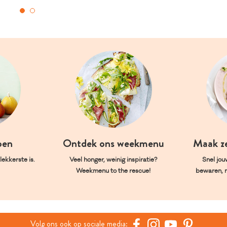
oen
Ontdek ons weekmenu
Maak z
ekkerste is.
Veel honger, weinig inspiratie?
Snel jou
Weekmenu to the rescue!
bewaren, 
Volg ons ook op sociale media: