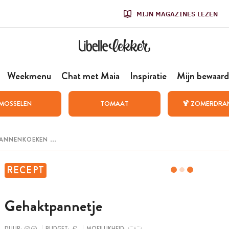
MIJN MAGAZINES LEZEN
Weekmenu
Chat met Maia
Inspiratie
Mijn bewaard
MOSSELEN
TOMAAT
🍹 ZOMERDRA
RECEPT
Gehaktpannetje
DUUR:
BUDGET:
MOEILIJKHEID: