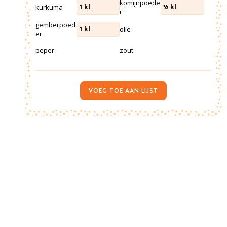
komijnpoede
kurkuma
1
kl
½
kl
r
gemberpoed
olie
1
kl
er
peper
zout
VOEG TOE AAN LIJST