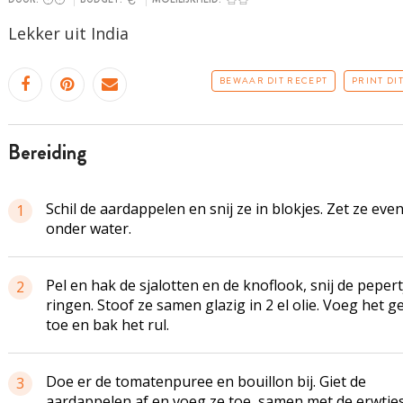
Lekker uit India
BEWAAR DIT RECEPT
PRINT DI
bereiding
Schil de aardappelen en snij ze in blokjes. Zet ze eve
1
onder water.
Pel en hak de sjalotten en de knoflook, snij de pepert
2
ringen. Stoof ze samen glazig in 2 el olie. Voeg het g
toe en bak het rul.
Doe er de tomatenpuree en bouillon bij. Giet de
3
aardappelen af en voeg ze toe, samen met de
erwtje