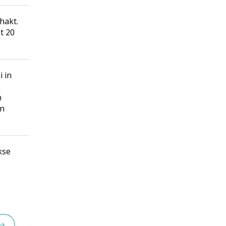
hakt.
t 20
i in
n
en
kse