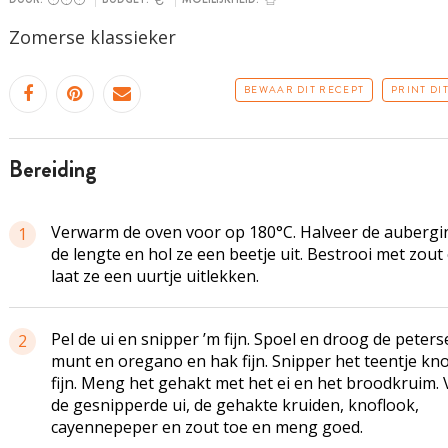
Zomerse klassieker
BEWAAR DIT RECEPT
PRINT DI
bereiding
Verwarm de oven voor op 180°C. Halveer de
aubergi
1
de lengte en hol ze een beetje uit. Bestrooi met zout
laat ze een uurtje uitlekken.
Pel de ui en snipper ’m fijn. Spoel en droog de peterse
2
munt en oregano en hak fijn. Snipper het teentje kn
fijn. Meng het gehakt met het ei en het broodkruim.
de gesnipperde ui, de gehakte kruiden, knoflook,
cayennepeper en zout toe en meng goed.