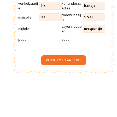
venkelzaadj
korianderza
1
kl
handje
e
adjes
rodewijnazij
maïsolie
3
el
1.5
el
n
cayennepep
olijfolie
mespuntje
er
peper
zout
VOEG TOE AAN LIJST