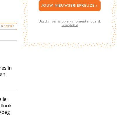
JOUW NIEUWSBRIEFKEUZE >
Uitschrijven is op elk moment mogelijk
Privacybeleid
T RECEPT
nes
in
 en
lie,
oflook
 Voeg