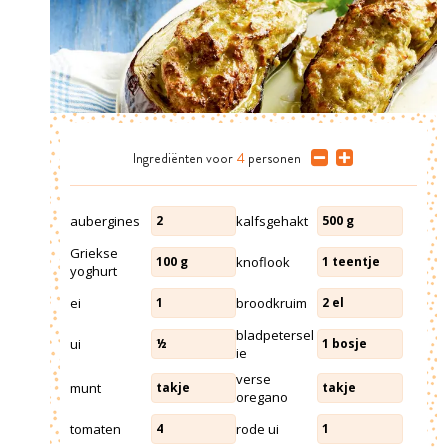
Ingrediënten
voor
4
personen
aubergines
kalfsgehakt
2
500
g
Griekse
knoflook
100
g
1
teentje
yoghurt
ei
broodkruim
1
2
el
bladpetersel
ui
½
1
bosje
ie
verse
munt
takje
takje
oregano
tomaten
rode ui
4
1