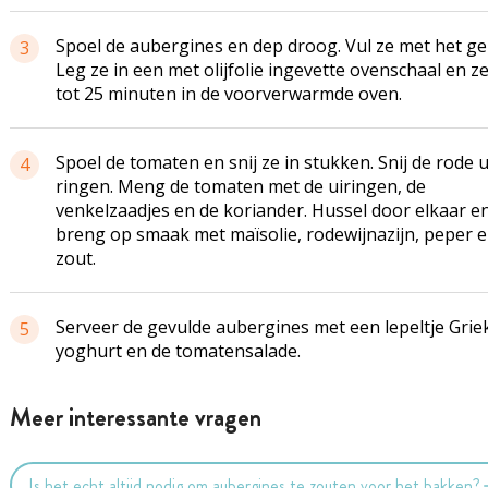
Spoel de
aubergines
en dep droog. Vul ze met het ge
3
Leg ze in een met olijfolie ingevette ovenschaal en ze
tot 25 minuten in de
voorverwarmde
oven.
Spoel de tomaten en snij ze in stukken. Snij de rode u
4
ringen. Meng de tomaten met de uiringen, de
venkelzaadjes en de koriander. Hussel door elkaar e
breng op smaak met maïsolie, rodewijnazijn, peper 
zout.
Serveer de gevulde
aubergines
met een lepeltje Grie
5
yoghurt en de tomatensalade.
Meer interessante vragen
Is het echt altijd nodig om aubergines te zouten voor het bakken?