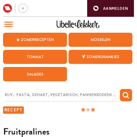
AANMELDEN
BEZOEK ONZE ANDERE WEBSITES
☀️ ZOMERRECEPTEN
MOSSELEN
RECEPTEN
TOMAAT
🍹 ZOMERDRANKJES
WEEKMENU
SALADES
CHAT MET MAIA
INSPIRATIE
MIJN BEWAARDE RECEPTEN
RECEPT
Fruitpralines