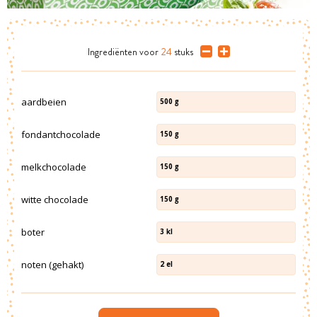
Ingrediënten
voor
24
stuks
aardbeien
500
g
fondantchocolade
150
g
melkchocolade
150
g
witte chocolade
150
g
boter
3
kl
noten (gehakt)
2
el