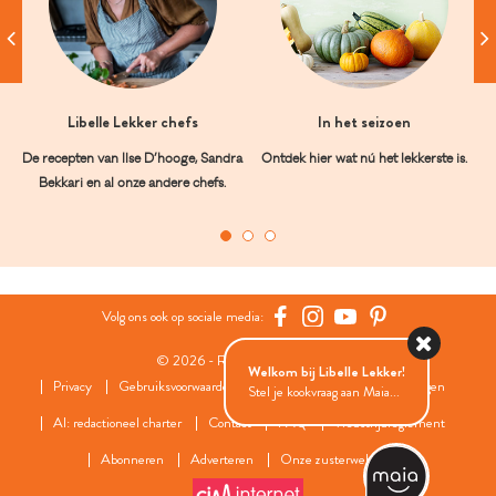
Libelle Lekker chefs
In het seizoen
De recepten van Ilse D’hooge, Sandra
Ontdek hier wat nú het lekkerste is.
Bekkari en al onze andere chefs.
Volg ons ook op sociale media:
© 2026 - Roularta Media Group
Welkom bij Libelle Lekker!
Privacy
Gebruiksvoorwaarden
Cookies
Cookies instellingen
Stel je kookvraag aan Maia...
AI: redactioneel charter
Contact
FAQ
Wedstrijdreglement
Abonneren
Adverteren
Onze zusterwebsites