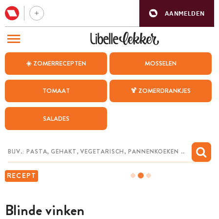
AANMELDEN
BEZOEK ONZE ANDERE WEBSITES
☀️ ZOMERRECEPTEN
MOSSELEN
RECEPTEN
TOMAAT
🍹 ZOMERDRANKJES
WEEKMENU
SALADES
CHAT MET MAIA
INSPIRATIE
MIJN BEWAARDE RECEPTEN
RECEPT
Blinde vinken