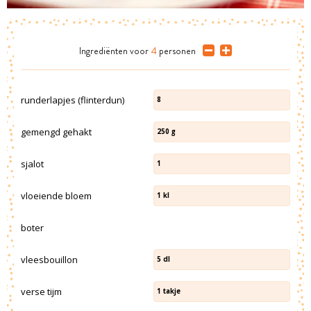
Ingrediënten
voor
4
personen
runderlapjes (flinterdun)
8
gemengd gehakt
250
g
sjalot
1
vloeiende bloem
1
kl
boter
vleesbouillon
5
dl
verse tijm
1
takje