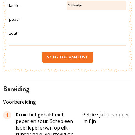
laurier
1
blaadje
peper
zout
VOEG TOE AAN LIJST
bereiding
Voorbereiding
Kruid het gehakt met
Pel de sjalot, snipper
1
peper en zout. Schep een
'm fijn.
lepel lepel ervan op elk
runderlapje. Rol stevig op