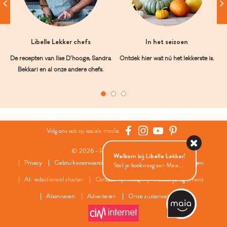
Libelle Lekker chefs
In het seizoen
De recepten van Ilse D’hooge, Sandra
Ontdek hier wat nú het lekkerste is.
Bekkari en al onze andere chefs.
Volg ons ook op sociale media:
© 2026 - Roularta Media Group
Welkom bij Libelle Lekker!
Privacy
Gebruiksvoorwaarden
Cookies
Cookies instellingen
Stel je kookvraag aan Maia...
AI: redactioneel charter
Contact
FAQ
Wedstrijdreglement
Abonneren
Adverteren
Onze zusterwebsites