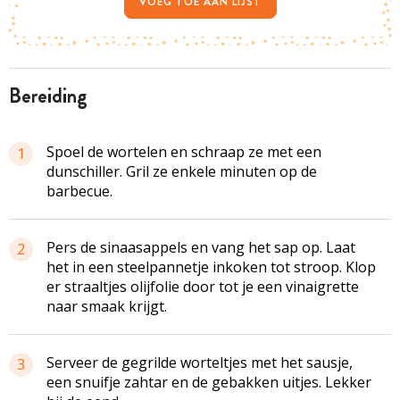
VOEG TOE AAN LIJST
bereiding
Spoel de wortelen en schraap ze met een
1
dunschiller. Gril ze enkele minuten op de
barbecue.
Pers de sinaasappels en vang het sap op. Laat
2
het in een
steelpannetje
inkoken tot stroop. Klop
er straaltjes olijfolie door tot je een vinaigrette
naar smaak krijgt.
Serveer de gegrilde worteltjes met het sausje,
3
een snuifje
zahtar
en de gebakken uitjes. Lekker