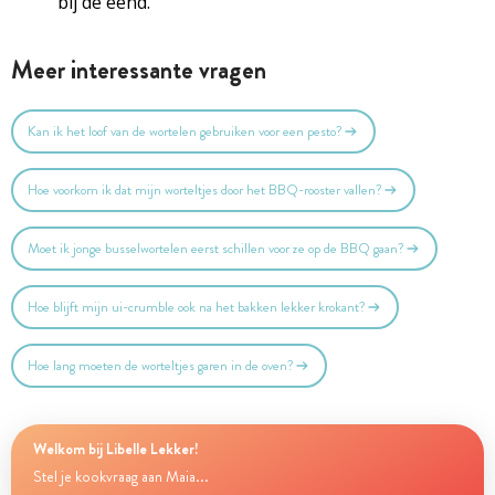
bij de eend.
Meer interessante vragen
Kan ik het loof van de wortelen gebruiken voor een pesto?
Hoe voorkom ik dat mijn worteltjes door het BBQ-rooster vallen?
Moet ik jonge busselwortelen eerst schillen voor ze op de BBQ gaan?
Hoe blijft mijn ui-crumble ook na het bakken lekker krokant?
Hoe lang moeten de worteltjes garen in de oven?
Welkom bij Libelle Lekker!
Stel je kookvraag aan Maia...