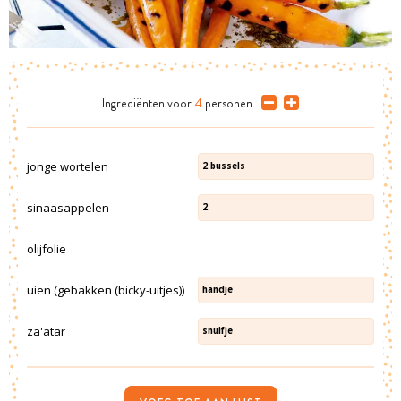
Ingrediënten
voor
4
personen
jonge wortelen
2
bussels
sinaasappelen
2
olijfolie
uien (gebakken (bicky-uitjes))
handje
za'atar
snuifje