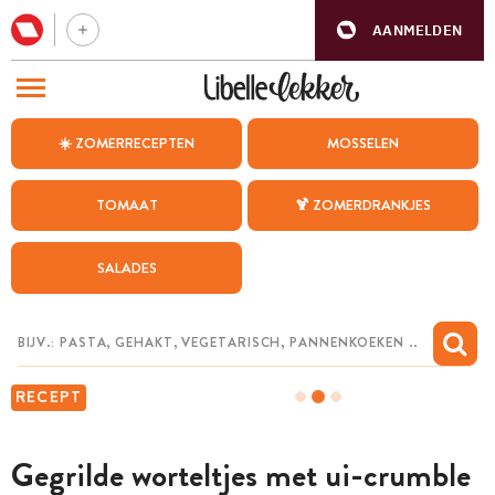
AANMELDEN
BEZOEK ONZE ANDERE WEBSITES
☀️ ZOMERRECEPTEN
MOSSELEN
RECEPTEN
TOMAAT
🍹 ZOMERDRANKJES
WEEKMENU
SALADES
CHAT MET MAIA
INSPIRATIE
MIJN BEWAARDE RECEPTEN
RECEPT
Gegrilde worteltjes met ui-crumble