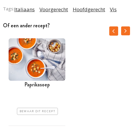
Tags:
Italiaans
Voorgerecht
Hoofdgerecht
Vis
Of een ander recept?
Paprikasoep
BEWAAR DIT RECEPT