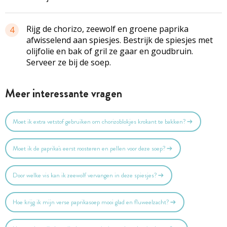
Rijg de chorizo, zeewolf en groene paprika
4
afwisselend aan
spiesjes
. Bestrijk de
spiesjes
met
olijfolie en bak of gril ze gaar en goudbruin.
Serveer ze bij de soep.
Meer interessante vragen
Moet ik extra vetstof gebruiken om chorizoblokjes krokant te bakken?
Moet ik de paprika's eerst roosteren en pellen voor deze soep?
Door welke vis kan ik zeewolf vervangen in deze spiesjes?
Hoe krijg ik mijn verse paprikasoep mooi glad en fluweelzacht?