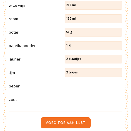
witte wijn
200
ml
room
150
ml
boter
50
g
paprikapoeder
1
kl
laurier
2
blaadjes
tijm
2
takjes
peper
zout
VOEG TOE AAN LIJST