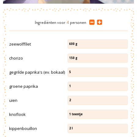
Ingrediënten
voor
4
personen
zeewolffilet
600
g
chorizo
150
g
gegrilde paprika's (ev. bokaal)
5
groene paprika
1
uien
2
knoflook
1
teentje
kippenbouillon
2
l