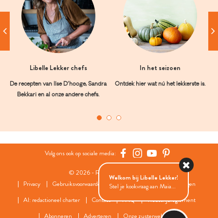
Libelle Lekker chefs
In het seizoen
De recepten van Ilse D’hooge, Sandra
Ontdek hier wat nú het lekkerste is.
Bekkari en al onze andere chefs.
Volg ons ook op sociale media:
© 2026 - Roularta Media Group
Welkom bij Libelle Lekker!
Privacy
Gebruiksvoorwaarden
Cookies
Cookies instellingen
Stel je kookvraag aan Maia...
AI: redactioneel charter
Contact
FAQ
Wedstrijdreglement
Abonneren
Adverteren
Onze zusterwebsites