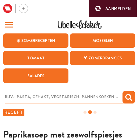
AANMELDEN
BEZOEK ONZE ANDERE WEBSITES
☀️ ZOMERRECEPTEN
MOSSELEN
RECEPTEN
TOMAAT
🍹 ZOMERDRANKJES
WEEKMENU
SALADES
CHAT MET MAIA
INSPIRATIE
MIJN BEWAARDE RECEPTEN
RECEPT
Paprikasoep met zeewolfspiesjes