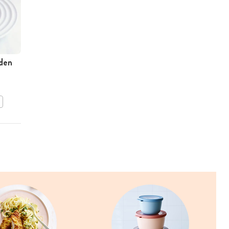
iden
Lamsfilet met
pistachekorst
BEWAAR DIT RECEPT