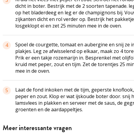
3
dicht in boter. Bestrijk met de 2 soorten tapenade. le
op het bladerdeeg en leg er de champignons bij. Vo
zijkanten dicht en rol verder op. Bestrijk het pakketj
losgeklopt
ei en zet 25 minuten mee in de oven.
Spoel de courgette, tomaat en aubergine en snij ze in
4
plakjes. Leg ze afwisselend op elkaar, maak zo 4 tore
Prik er een takje rozemarijn in. Besprenkel met olijfo
kruid met peper, zout en tijm. Zet de torentjes 25 mi
mee in de oven.
Laat de fond inkoken met de tijm, geperste knoflook,
5
peper en zout. Klop er wat ijskoude boter door. snij 
lamsvlees in plakken en serveer met de saus, de gegr
groenten en de aardappeltjes.
Meer interessante vragen