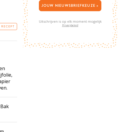
JOUW NIEUWSBRIEFKEUZE >
Uitschrijven is op elk moment mogelijk
Privacybeleid
T RECEPT
len
folie,
apier
ven.
 Bak
om