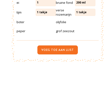
ei
bruine fond
1
200
ml
verse
tijm
1
takje
1
takje
rozemarijn
boter
olijfolie
peper
grof zeezout
VOEG TOE AAN LIJST