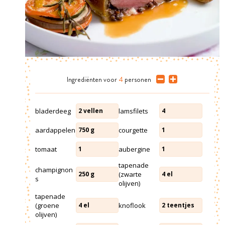
Ingrediënten
voor
4
personen
bladerdeeg
lamsfilets
2
vellen
4
aardappelen
courgette
750
g
1
tomaat
aubergine
1
1
tapenade
champignon
(zwarte
250
g
4
el
s
olijven)
tapenade
(groene
knoflook
4
el
2
teentjes
olijven)