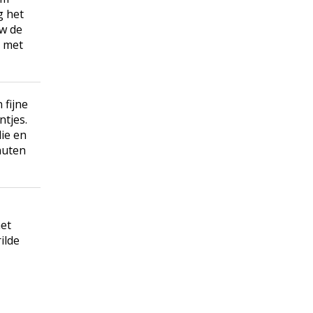
g het
uw de
e met
 fijne
ntjes.
lie en
nuten
het
ilde