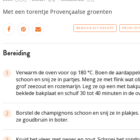
Met een torentje Provençaalse groenten
BEWAAR DIT RECEPT
PRINT DI
bereiding
Verwarm de oven voor op 180 °C. Boen de aardappe
1
schoon en snij ze in partjes. Meng ze met flink wat olij
grof zeezout en rozemarijn. Leg ze op een met bakp
beklede bakplaat en schuif 30 tot 40 minuten in de o
Borstel de champignons schoon en snij ze in plakjes.
2
ze goudbruin in boter.
Kruid het vlees met peper en zout. Schroei het rond