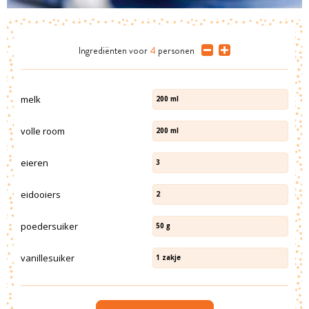
Ingrediënten
voor
4
personen
melk
200
ml
volle room
200
ml
eieren
3
eidooiers
2
poedersuiker
50
g
vanillesuiker
1
zakje