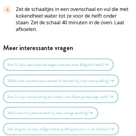
Zet de schaaltjes in een ovenschaal en vul die met
4
kokendheet water tot ze voor de helft onder
staan. Zet de schaal 40 minuten in de oven. Laat
afkoelen.
Meer interessante vragen
Kan ik Lotus speculoos toevoegen voor een extra Belgische toets?
Welke rode vruchtensaus serveer ik het best bij mijn roompudding?
Kan ik mijn roompudding ook maken met Alpro plantaardige melk?
Welk vers fruit past het best bij deze romige pudding?
Hoe lang kan ik mijn zelfgemaakte pudding bewaren in de koelkast?