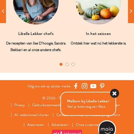
Libelle Lekker chefs
In het seizoen
De recepten van Ilse D’hooge, Sandra
Ontdek hier wat nú het lekkerste is.
Bekkari en al onze andere chefs.
Volg ons ook op sociale media:
© 2026 - Roularta Media Group
Welkom bij Libelle Lekker!
Privacy
Gebruiksvoorwaarden
Cookies
Cookies instellingen
Stel je kookvraag aan Maia...
AI: redactioneel charter
Contact
FAQ
Wedstrijdreglement
Abonneren
Adverteren
Onze zusterwebsites