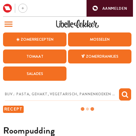
AANMELDEN
BEZOEK ONZE ANDERE WEBSITES
☀️ ZOMERRECEPTEN
MOSSELEN
RECEPTEN
TOMAAT
🍹 ZOMERDRANKJES
WEEKMENU
SALADES
CHAT MET MAIA
INSPIRATIE
MIJN BEWAARDE RECEPTEN
RECEPT
Roompudding