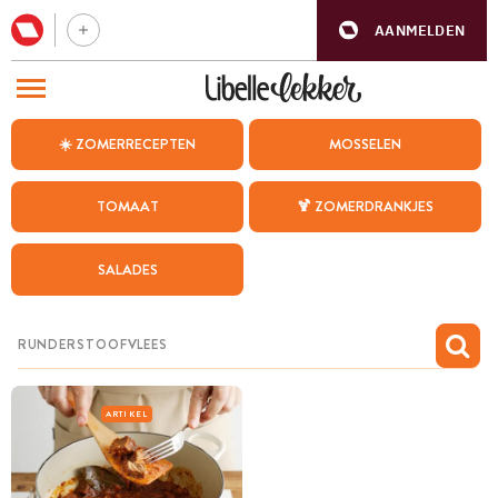
AANMELDEN
BEZOEK ONZE ANDERE WEBSITES
☀️ ZOMERRECEPTEN
MOSSELEN
RECEPTEN
TOMAAT
🍹 ZOMERDRANKJES
WEEKMENU
SALADES
CHAT MET MAIA
INSPIRATIE
MIJN BEWAARDE RECEPTEN
ARTIKEL