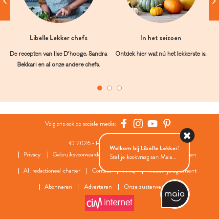
Libelle Lekker chefs
In het seizoen
De recepten van Ilse D’hooge, Sandra
Ontdek hier wat nú het lekkerste is.
Bekkari en al onze andere chefs.
Volg ons ook op sociale media:
© 2026 - Roularta Media Group
Welkom bij Libelle Lekker!
Privacy
Gebruiksvoorwaarden
Cookies
Cookies instellingen
Stel je kookvraag aan Maia...
AI: redactioneel charter
Contact
FAQ
Wedstrijdreglement
Abonneren
Adverteren
Onze zusterwebsites