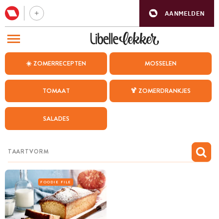
AANMELDEN
BEZOEK ONZE ANDERE WEBSITES
☀️ ZOMERRECEPTEN
MOSSELEN
RECEPTEN
TOMAAT
🍹 ZOMERDRANKJES
WEEKMENU
SALADES
CHAT MET MAIA
INSPIRATIE
MIJN BEWAARDE RECEPTEN
FOODIE FILE