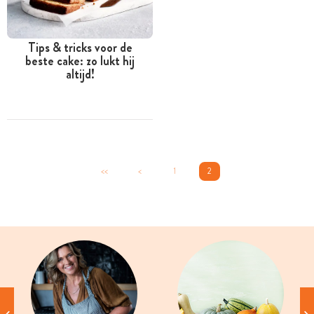
Tips & tricks voor de
beste cake: zo lukt hij
altijd!
<<
<
1
2