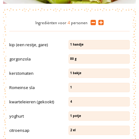
Ingrediënten
voor
4
personen
kip (een restje, gare)
1
handje
gorgonzola
80
g
kerstomaten
1
bakje
Romeinse sla
1
kwarteleieren (gekookt)
4
yoghurt
1
potje
citroensap
2
el