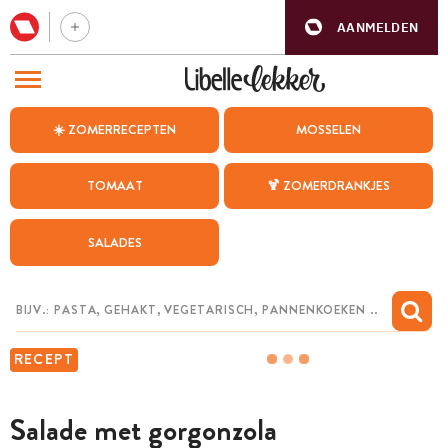
AANMELDEN
BEZOEK ONZE ANDERE WEBSITES
☀️ ZOMERRECEPTEN
MOSSELEN
RECEPTEN
TOMAAT
🍹 ZOMERDRANKJES
WEEKMENU
SALADES
CHAT MET MAIA
INSPIRATIE
MIJN BEWAARDE RECEPTEN
RECEPT
Salade met gorgonzola