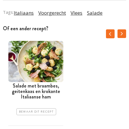
Tags:
Italiaans
Voorgerecht
Vlees
Salade
Of een ander recept?
Salade met braambes,
L
geitenkaas en krokante
Italiaanse ham
BEWAAR DIT RECEPT