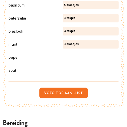
basilicum
5
blaadjes
peterselie
3
takjes
bieslook
4
takjes
munt
3
blaadjes
peper
zout
VOEG TOE AAN LIJST
bereiding