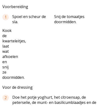
Voorbereiding
Spoel en scheur de
Snij de tomaatjes
1
sla.
doormidden.
Kook
de
kwarteleitjes,
laat
wat
afkoelen
en
snij
ze
doormidden.
Voor de dressing
Doe het potje yoghurt, het citroensap, de
2
peterselie, de munt- en basilicumblaadjes en de