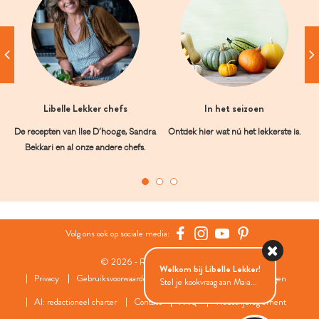
Libelle Lekker chefs
In het seizoen
De recepten van Ilse D’hooge, Sandra
Ontdek hier wat nú het lekkerste is.
Bekkari en al onze andere chefs.
Volg ons ook op sociale media:
© 2026 - Roularta Media Group
Welkom bij Libelle Lekker!
Privacy
Gebruiksvoorwaarden
Cookies
Cookies instellingen
Stel je kookvraag aan Maia...
AI: redactioneel charter
Contact
FAQ
Wedstrijdreglement