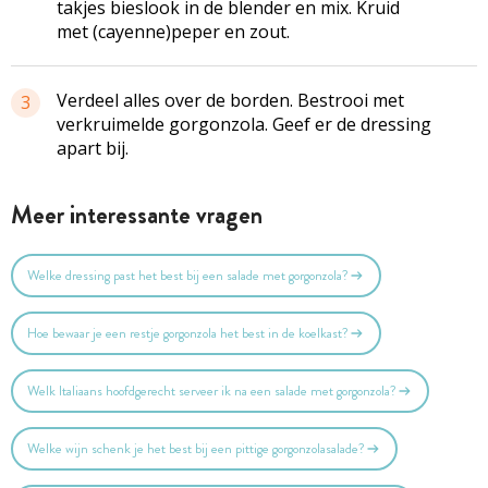
takjes bieslook in de blender en mix. Kruid
met (cayenne)peper en zout.
Verdeel alles over de borden. Bestrooi met
3
verkruimelde gorgonzola. Geef er de dressing
apart bij.
Meer interessante vragen
Welke dressing past het best bij een salade met gorgonzola?
Hoe bewaar je een restje gorgonzola het best in de koelkast?
Welk Italiaans hoofdgerecht serveer ik na een salade met gorgonzola?
Welke wijn schenk je het best bij een pittige gorgonzolasalade?