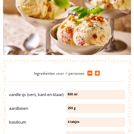
Ingrediënten
voor
4
personen
vanille-ijs (vers, kant-en-klaar)
800
ml
aardbeien
250
g
basilicum
4
takjes