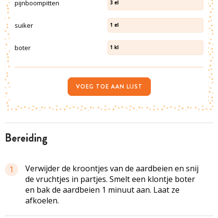
pijnboompitten
3
el
suiker
1
el
boter
1
kl
VOEG TOE AAN LIJST
bereiding
Verwijder de kroontjes van de aardbeien en snij
1
de vruchtjes in partjes. Smelt een klontje boter
en bak de aardbeien 1 minuut aan. Laat ze
afkoelen.