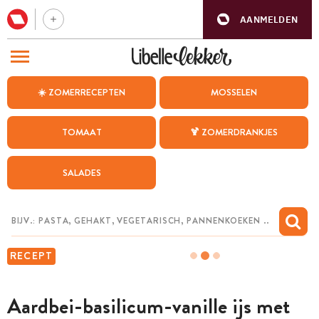
AANMELDEN
BEZOEK ONZE ANDERE WEBSITES
☀️ ZOMERRECEPTEN
MOSSELEN
RECEPTEN
TOMAAT
🍹 ZOMERDRANKJES
WEEKMENU
SALADES
CHAT MET MAIA
INSPIRATIE
MIJN BEWAARDE RECEPTEN
RECEPT
Aardbei-basilicum-vanille ijs met