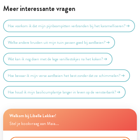
Meer interessante vragen
Hoe voorkom ik dat mijn pijnboompitten verbranden bij het karamelliseren?
Welke andere kruiden uit mijn tuin passen goed bij aardbeien?
Wat kan ik nog doen met de lege vanillestokjes na het koken?
Hoe bewaar ik mijn verse aardbeien het best zonder dat ze schimmelen?
Hoe houd ik mijn basilicumplantje langer in leven op de vensterbank?
Welkom bij Libelle Lekker!
Stel je kookvraag aan Maia...