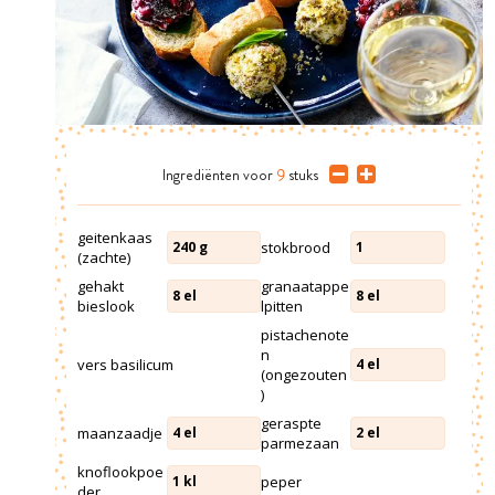
Ingrediënten
voor
9
stuks
geitenkaas
stokbrood
240
g
1
(zachte)
gehakt
granaatappe
8
el
8
el
bieslook
lpitten
pistachenote
n
vers basilicum
4
el
(ongezouten
)
geraspte
maanzaadje
4
el
2
el
parmezaan
knoflookpoe
peper
1
kl
der