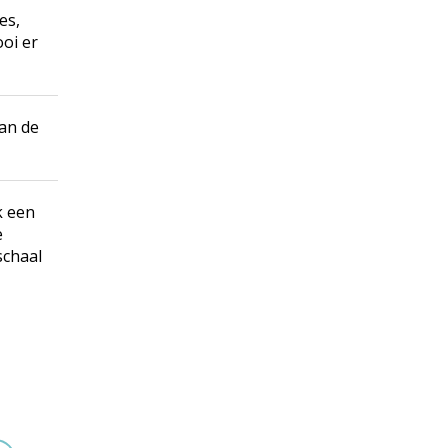
es,
ooi er
van de
k een
e
schaal