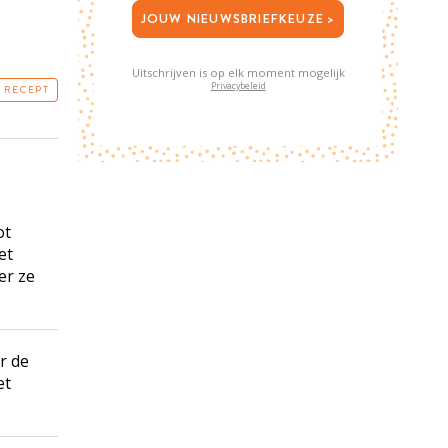
JOUW NIEUWSBRIEFKEUZE >
Uitschrijven is op elk moment mogelijk
Privacybeleid
T RECEPT
ot
et
er ze
r de
et