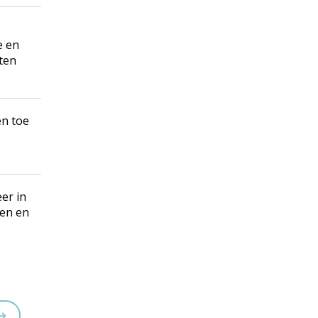
e en
uten
en toe
er in
den en