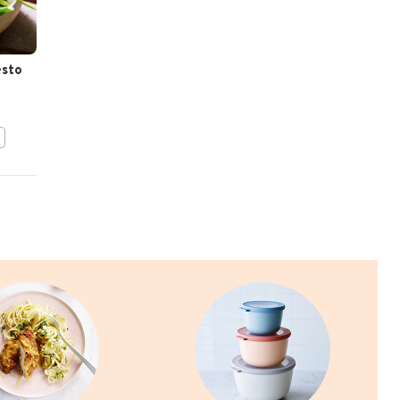
esto
Lasagne met geroosterde
pompoen en krokante
prosciutto
BEWAAR DIT RECEPT