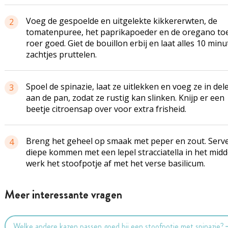
Voeg de gespoelde en uitgelekte kikkererwten, de
2
tomatenpuree, het paprikapoeder en de oregano to
roer goed. Giet de bouillon erbij en laat alles 10 min
zachtjes pruttelen.
Spoel de spinazie, laat ze uitlekken en voeg ze in del
3
aan de pan, zodat ze rustig kan slinken. Knijp er een
beetje citroensap over voor extra frisheid.
Breng het geheel op smaak met peper en zout. Serve
4
diepe kommen met een lepel stracciatella in het mid
werk het stoofpotje af met het verse basilicum.
Meer interessante vragen
Welke andere kazen passen goed bij een stoofpotje met spinazie?