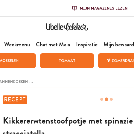
MIJN MAGAZINES LEZEN
Weekmenu
Chat met Maia
Inspiratie
Mijn bewaard
MOSSELEN
TOMAAT
🍹 ZOMERDRA
RECEPT
Kikkererwten­stoofpotje met ­spinazie
stracciatella