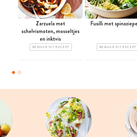
Zarzuela met
Fusilli met spinaziep
schelvismoten, mosseltjes
en inktvis
BEWAAR DIT RECEPT
BEWAAR DIT RECEPT