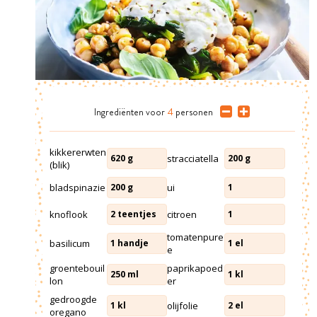
Ingrediënten
voor
4
personen
kikkererwten
stracciatella
620
g
200
g
(blik)
bladspinazie
ui
200
g
1
knoflook
citroen
2
teentjes
1
tomatenpure
basilicum
1
handje
1
el
e
groentebouil
paprikapoed
250
ml
1
kl
lon
er
gedroogde
olijfolie
1
kl
2
el
oregano