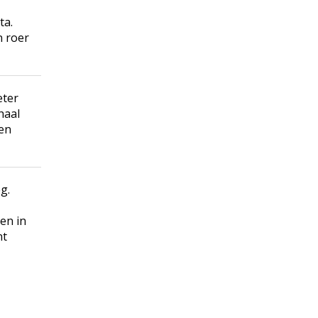
ta.
n roer
eter
haal
len
g.
en in
nt