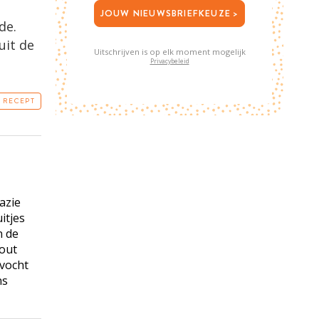
JOUW NIEUWSBRIEFKEUZE >
de.
uit de
Uitschrijven is op elk moment mogelijk
Privacybeleid
T RECEPT
nazie
itjes
n de
zout
 vocht
ns