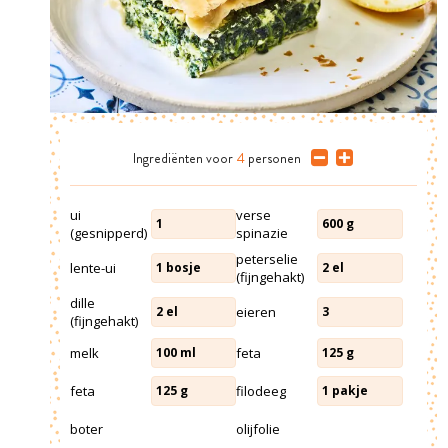
Ingrediënten
voor
4
personen
ui
verse
1
600
g
(gesnipperd)
spinazie
peterselie
lente-ui
1
bosje
2
el
(fijngehakt)
dille
eieren
2
el
3
(fijngehakt)
melk
feta
100
ml
125
g
feta
filodeeg
125
g
1
pakje
boter
olijfolie