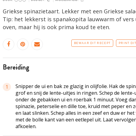
Griekse spinazietaart. Lekker met een Griekse sala
Tip: het lekkerst is spanakopita lauwwarm of vers 
oven, maar hij is ook prima koud te eten.
BEWAAR DIT RECEPT
PRINT DI
bereiding
Snipper de ui en bak ze glazig in olijfolie. Hak de spi
1
grof en snij de lente-uitjes in ringen. Schep de lente-u
onder de gebakken ui en roerbak 1 minuut. Voeg da
spinazie, peterselie en dille toe, kruid met peper en 
en laat slinken. Schep alles in een zeef en duw er het
met de bolle kant van een eetlepel uit. Laat vervolge
afkoelen.