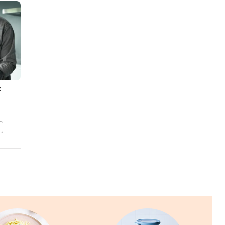
t
Wraps met tonijn en
gesmolten kaas
BEWAAR DIT RECEPT