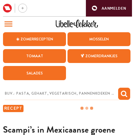
AANMELDEN
BEZOEK ONZE ANDERE WEBSITES
☀️ ZOMERRECEPTEN
MOSSELEN
RECEPTEN
TOMAAT
🍹 ZOMERDRANKJES
WEEKMENU
SALADES
CHAT MET MAIA
INSPIRATIE
MIJN BEWAARDE RECEPTEN
RECEPT
Scampi’s in Mexicaanse groene