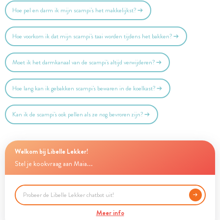
Hoe pel en darm ik mijn scampi's het makkelijkst?
Hoe voorkom ik dat mijn scampi's taai worden tijdens het bakken?
Moet ik het darmkanaal van de scampi's altijd verwijderen?
Hoe lang kan ik gebakken scampi's bewaren in de koelkast?
Kan ik de scampi's ook pellen als ze nog bevroren zijn?
Welkom bij Libelle Lekker!
Stel je kookvraag aan Maia...
Meer info