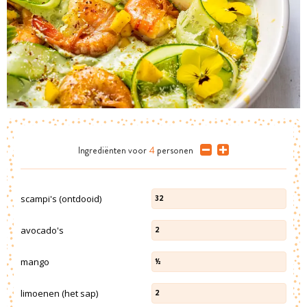
Ingrediënten
voor
4
personen
scampi's (ontdooid)
32
avocado's
2
mango
½
limoenen (het sap)
2