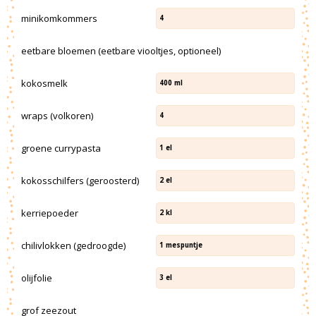
minikomkommers
4
eetbare bloemen (eetbare viooltjes, optioneel)
kokosmelk
400
ml
wraps (volkoren)
4
groene currypasta
1
el
kokosschilfers (geroosterd)
2
el
kerriepoeder
2
kl
chilivlokken (gedroogde)
1
mespuntje
olijfolie
3
el
grof zeezout