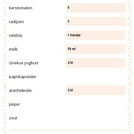
kerstomaten
6
radijzen
3
veldsla
1
handje
melk
50
ml
Griekse yoghurt
2
kl
paprikapoeder
arachideolie
2
kl
peper
zout