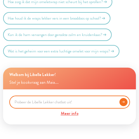
Hoe zorg ik dat mijn omeletwrap niet scheurt bij het oprollen?
Hoe houd ik de wraps lekker vers in een brooddoos op school?
Kan ik de ham vervangen door gerookte zalm en kruidenkaas?
Wat is het geheim voor een extra luchtige omelet voor mijn wraps?
Welkom bij Libelle Lekker!
Stel je kookvraag aan Maia...
Meer info