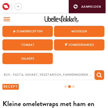
AANMELDEN
BEZOEK ONZE ANDERE WEBSITES
☀️ ZOMERRECEPTEN
MOSSELEN
RECEPTEN
TOMAAT
🍹 ZOMERDRANKJES
WEEKMENU
SALADES
CHAT MET MAIA
INSPIRATIE
MIJN BEWAARDE RECEPTEN
RECEPT
Kleine omeletwraps met ham en