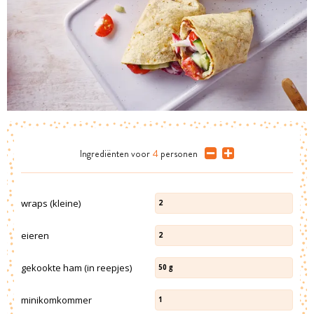
Ingrediënten
voor
4
personen
wraps (kleine)
2
eieren
2
gekookte ham (in reepjes)
50
g
minikomkommer
1