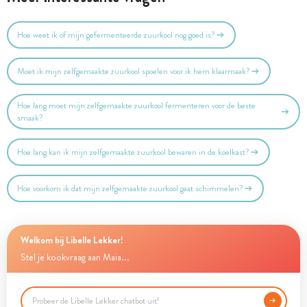
Hoe weet ik of mijn gefermenteerde zuurkool nog goed is?
Moet ik mijn zelfgemaakte zuurkool spoelen voor ik hem klaarmaak?
Hoe lang moet mijn zelfgemaakte zuurkool fermenteren voor de beste
smaak?
Hoe lang kan ik mijn zelfgemaakte zuurkool bewaren in de koelkast?
Hoe voorkom ik dat mijn zelfgemaakte zuurkool gaat schimmelen?
Welkom bij Libelle Lekker!
Stel je kookvraag aan Maia...