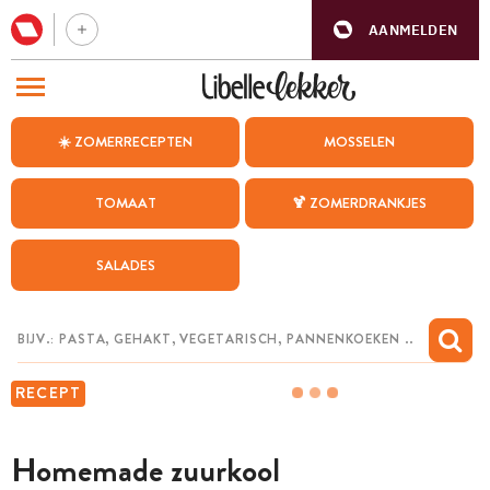
AANMELDEN
BEZOEK ONZE ANDERE WEBSITES
☀️ ZOMERRECEPTEN
MOSSELEN
RECEPTEN
TOMAAT
🍹 ZOMERDRANKJES
WEEKMENU
SALADES
CHAT MET MAIA
INSPIRATIE
MIJN BEWAARDE RECEPTEN
RECEPT
Homemade zuurkool