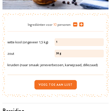
Ingrediënten
voor
10
personen
witte kool (ongeveer 1,5 kg)
1
zout
30
g
kruiden (naar smaak: jeneverbessen, karwijzaad, dillezaad)
VOEG TOE AAN LIJST
bereiding