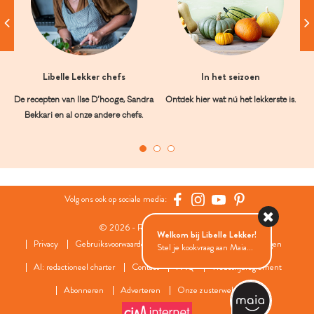
Libelle Lekker chefs
In het seizoen
De recepten van Ilse D’hooge, Sandra
Ontdek hier wat nú het lekkerste is.
Bekkari en al onze andere chefs.
Volg ons ook op sociale media:
© 2026 - Roularta Media Group
Welkom bij Libelle Lekker!
Privacy
Gebruiksvoorwaarden
Cookies
Cookies instellingen
Stel je kookvraag aan Maia...
AI: redactioneel charter
Contact
FAQ
Wedstrijdreglement
Abonneren
Adverteren
Onze zusterwebsites