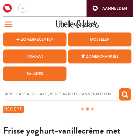
AANMELDEN
BEZOEK ONZE ANDERE WEBSITES
☀️ ZOMERRECEPTEN
MOSSELEN
RECEPTEN
TOMAAT
🍹 ZOMERDRANKJES
WEEKMENU
SALADES
CHAT MET MAIA
INSPIRATIE
MIJN BEWAARDE RECEPTEN
RECEPT
Frisse yoghurt-­vanillecrème met