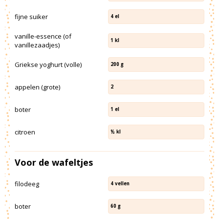
fijne suiker
4
el
vanille-essence (of
1
kl
vanillezaadjes)
Griekse yoghurt (volle)
200
g
appelen (grote)
2
boter
1
el
citroen
½
kl
Voor de wafeltjes
filodeeg
4
vellen
boter
60
g