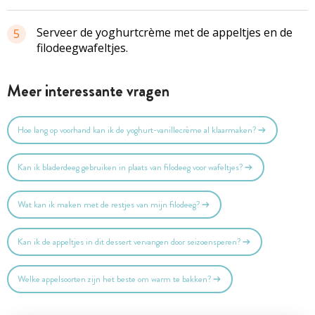
Serveer de yoghurtcrème met de appeltjes en de
5
filodeegwafeltjes.
Meer interessante vragen
Hoe lang op voorhand kan ik de yoghurt-vanillecrème al klaarmaken?
Kan ik bladerdeeg gebruiken in plaats van filodeeg voor wafeltjes?
Wat kan ik maken met de restjes van mijn filodeeg?
Kan ik de appeltjes in dit dessert vervangen door seizoensperen?
Welke appelsoorten zijn het beste om warm te bakken?