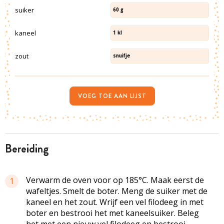
suiker
60
g
kaneel
1
kl
zout
snuifje
VOEG TOE AAN LIJST
bereiding
Verwarm de oven voor op 185°C. Maak eerst de
1
wafeltjes. Smelt de boter. Meng de suiker met de
kaneel en het zout. Wrijf een vel filodeeg in met
boter en bestrooi het met kaneelsuiker. Beleg
het met een nieuw vel filodeeg en bestrooi