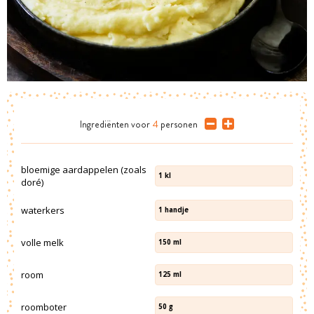
Ingrediënten
voor
4
personen
bloemige aardappelen (zoals
1
kl
doré)
waterkers
1
handje
volle melk
150
ml
room
125
ml
roomboter
50
g