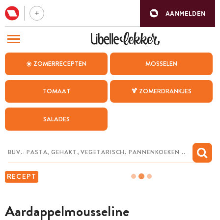
AANMELDEN
BEZOEK ONZE ANDERE WEBSITES
☀️ ZOMERRECEPTEN
MOSSELEN
RECEPTEN
TOMAAT
🍹 ZOMERDRANKJES
WEEKMENU
SALADES
CHAT MET MAIA
INSPIRATIE
MIJN BEWAARDE RECEPTEN
RECEPT
Aardappel­mousseline