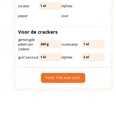
za'atar
olijfolie
1
el
peper
zout
Voor de crackers
gemengde
pitten (en
rozemarijn
260
g
1
el
zaden)
grof zeezout
olijfolie
1
kl
2
el
VOEG TOE AAN LIJST