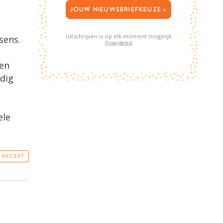
JOUW NIEUWSBRIEFKEUZE >
Uitschrijven is op elk moment mogelijk
sens.
Privacybeleid
een
edig
ele
T RECEPT