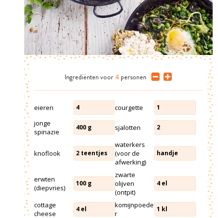
Ingrediënten
voor
4
personen
eieren
courgette
4
1
jonge
sjalotten
400
g
2
spinazie
waterkers
knoflook
(voor de
2
teentjes
handje
afwerking)
zwarte
erwten
olijven
100
g
4
el
(diepvries)
(ontpit)
cottage
komijnpoede
4
el
1
kl
cheese
r