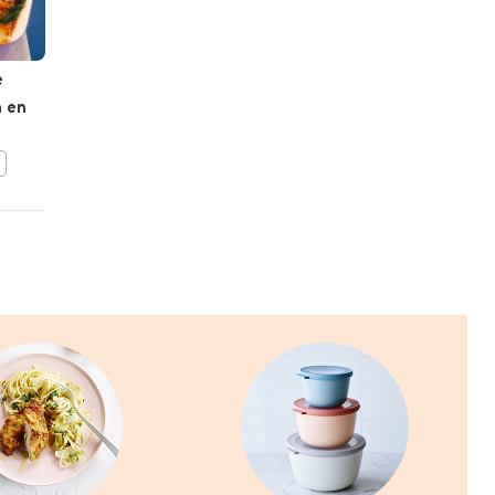
e
Groene pasta met vis en
n en
spinaziesaus
BEWAAR DIT RECEPT