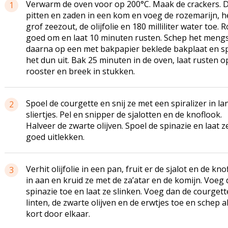
Verwarm de oven voor op 200°C. Maak de crackers. 
1
pitten en zaden in een kom en voeg de rozemarijn, h
grof zeezout, de olijfolie en 180 milliliter water toe. 
goed om en laat 10 minuten rusten. Schep het mengs
daarna op een met bakpapier beklede bakplaat en s
het dun uit. Bak 25 minuten in de oven, laat rusten o
rooster en breek in stukken.
Spoel de courgette en snij ze met een spiralizer in la
2
sliertjes. Pel en snipper de sjalotten en de knoflook.
Halveer de zwarte olijven. Spoel de spinazie en laat z
goed uitlekken.
Verhit olijfolie in een pan, fruit er de sjalot en de kno
3
in aan en kruid ze met de za’atar en de komijn. Voeg 
spinazie toe en laat ze slinken. Voeg dan de courgett
linten, de zwarte olijven en de erwtjes toe en schep a
kort door elkaar.