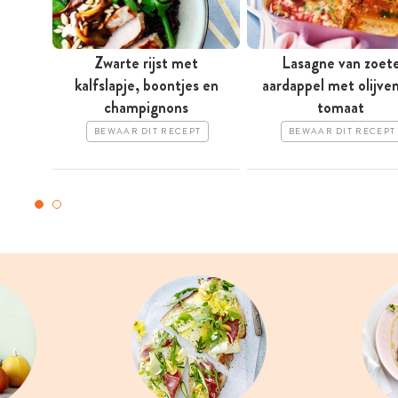
Zwarte rijst met
Lasagne van zoet
kalfslapje, boontjes en
aardappel met olijve
champignons
tomaat
BEWAAR DIT RECEPT
BEWAAR DIT RECEPT