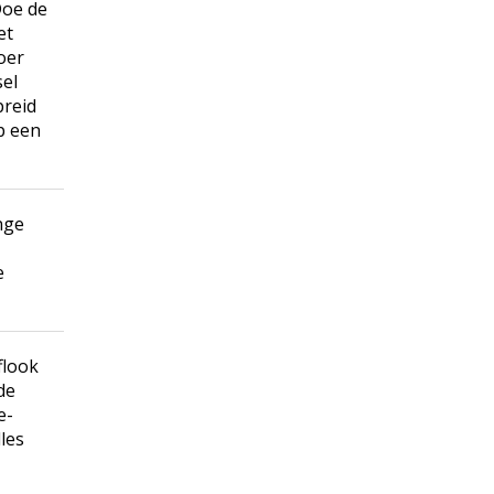
Doe de
et
Roer
el
preid
p een
nge
e
flook
de
e-
lles