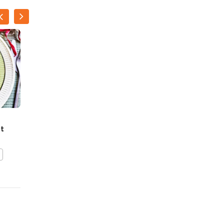
Champignonsoep met
t
luxetoppings
BEWAAR DIT RECEPT