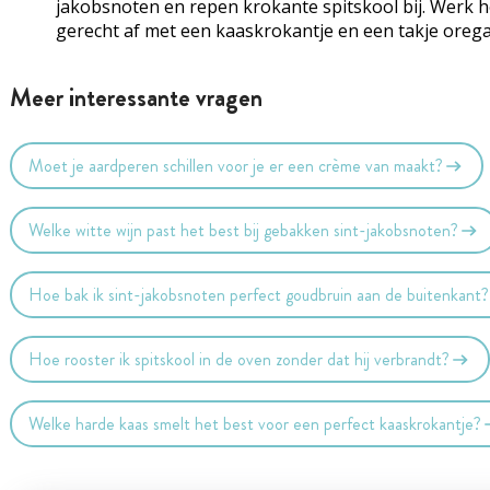
jakobsnoten en repen krokante spitskool bij. Werk h
gerecht af met een kaas­krokantje en een takje oreg
Meer interessante vragen
Moet je aardperen schillen voor je er een crème van maakt?
Welke witte wijn past het best bij gebakken sint-jakobsnoten?
Hoe bak ik sint-jakobsnoten perfect goudbruin aan de buitenkant?
Hoe rooster ik spitskool in de oven zonder dat hij verbrandt?
Welke harde kaas smelt het best voor een perfect kaaskrokantje?