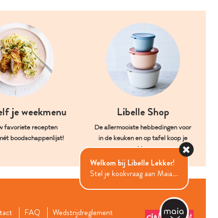
elf je weekmenu
Libelle Shop
w favoriete recepten
De allermooiste hebbedingen voor
mét boodschappenlijst!
in de keuken en op tafel koop je
hier.
Welkom bij Libelle Lekker!
Stel je kookvraag aan Maia...
tact
FAQ
Wedstrijdreglement