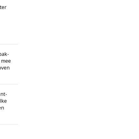
ter
bak-
n mee
 oven
int-
lke
en