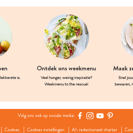
oen
Ontdek ons weekmenu
Maak z
ekkerste is.
Veel honger, weinig inspiratie?
Snel jou
Weekmenu to the rescue!
bewaren, 
Volg ons ook op sociale media:
Cookies
Cookies instellingen
AI: redactioneel charter
Con