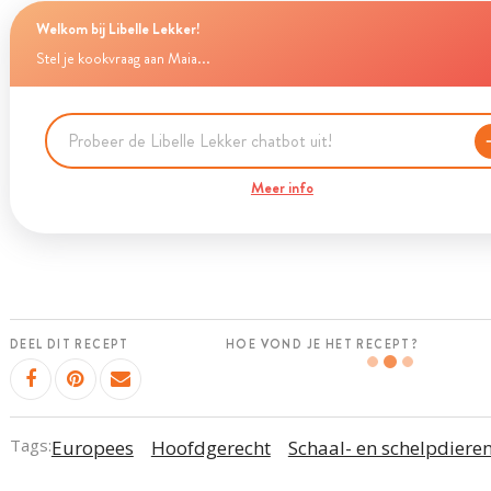
Welkom bij Libelle Lekker!
Stel je kookvraag aan Maia...
Meer info
DEEL DIT RECEPT
HOE VOND JE HET RECEPT?
Tags:
Europees
Hoofdgerecht
Schaal- en schelpdiere