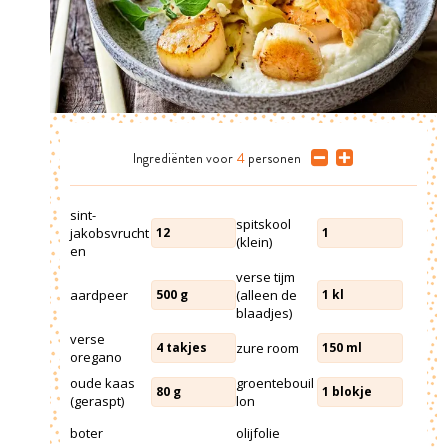
Ingrediënten
voor
4
personen
sint-
spitskool
jakobsvrucht
12
1
(klein)
en
verse tijm
aardpeer
(alleen de
500
g
1
kl
blaadjes)
verse
zure room
4
takjes
150
ml
oregano
oude kaas
groentebouil
80
g
1
blokje
(geraspt)
lon
boter
olijfolie