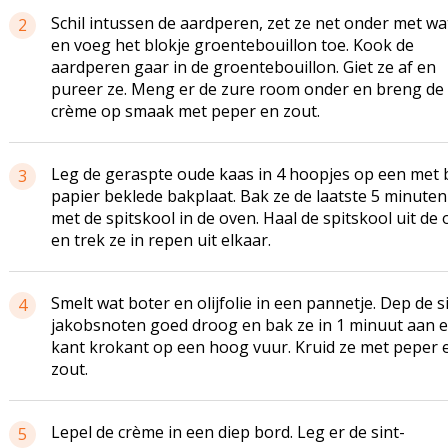
Schil intussen de aardperen, zet ze net onder met wa
2
en voeg het blokje groentebouillon toe. Kook de
aardperen gaar in de groentebouillon. Giet ze af en
pureer ze. Meng er de zure room onder en breng de
crème op smaak met peper en zout.
Leg de geraspte oude kaas in 4 hoopjes op een met 
3
papier beklede bakplaat. Bak ze de laatste 5 minute
met de spitskool in de oven. Haal de spitskool uit de
en trek ze in repen uit elkaar.
Smelt wat boter en olijfolie in een pannetje. Dep de s
4
jakobsnoten goed droog en bak ze in 1 minuut aan e
kant krokant op een hoog vuur. Kruid ze met peper 
zout.
Lepel de crème in een diep bord. Leg er de sint-
5