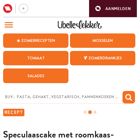
AANMELDEN
BEZOEK ONZE ANDERE WEBSITES
☀️ ZOMERRECEPTEN
MOSSELEN
RECEPTEN
TOMAAT
🍹 ZOMERDRANKJES
WEEKMENU
SALADES
CHAT MET MAIA
INSPIRATIE
MIJN BEWAARDE RECEPTEN
RECEPT
Speculaascake met roomkaas-