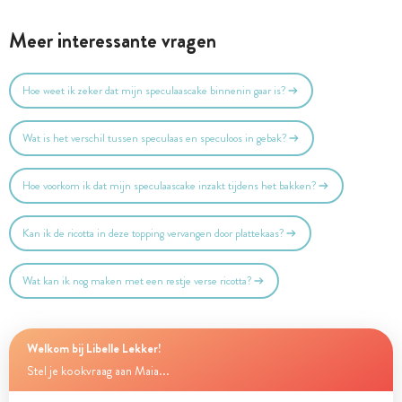
Meer interessante vragen
Hoe weet ik zeker dat mijn speculaascake binnenin gaar is?
Wat is het verschil tussen speculaas en speculoos in gebak?
Hoe voorkom ik dat mijn speculaascake inzakt tijdens het bakken?
Kan ik de ricotta in deze topping vervangen door plattekaas?
Wat kan ik nog maken met een restje verse ricotta?
Welkom bij Libelle Lekker!
Stel je kookvraag aan Maia...