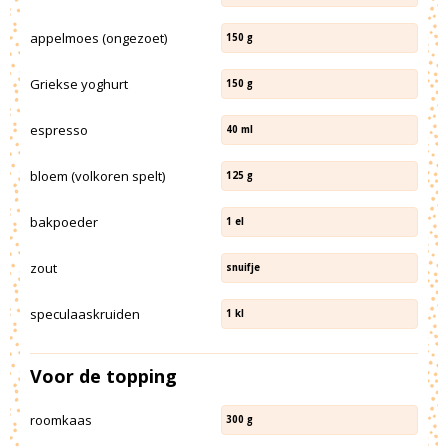
appelmoes (ongezoet)
150
g
Griekse yoghurt
150
g
espresso
40
ml
bloem (volkoren spelt)
125
g
bakpoeder
1
el
zout
snuifje
speculaaskruiden
1
kl
Voor de topping
roomkaas
300
g