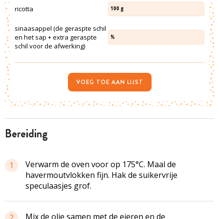
ricotta
100
g
sinaasappel (de geraspte schil
en het sap + extra geraspte
½
schil voor de afwerking)
VOEG TOE AAN LIJST
bereiding
Verwarm de oven voor op 175°C. Maal de
1
havermoutvlokken fijn. Hak de suikervrije
speculaasjes grof.
Mix de olie samen met de eieren en de
2