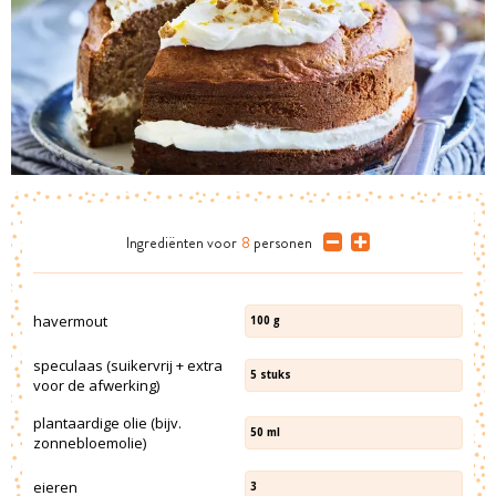
Ingrediënten
voor
8
personen
havermout
100
g
speculaas (suikervrij + extra
5
stuks
voor de afwerking)
plantaardige olie (bijv.
50
ml
zonnebloemolie)
eieren
3