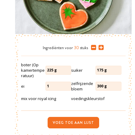
Ingrediënten
voor
30
stuks
boter (Op
kamertempe
suiker
225
g
175
g
ratuur)
zelfrijzende
ei
1
300
g
bloem
mix voor royal icing
voedingskleurstof
VOEG TOE AAN LIJST