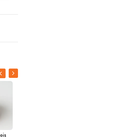
ois
Aardbeiyoghurtijs met