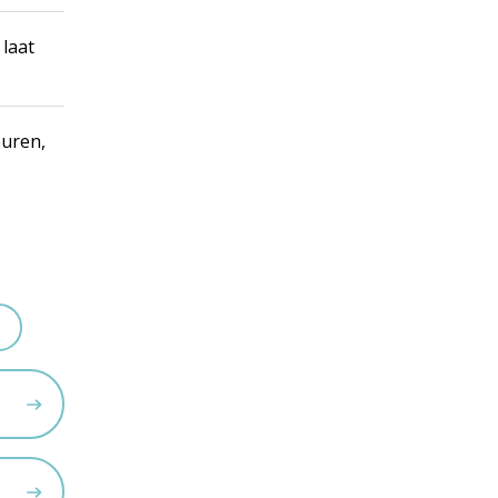
 laat
euren,