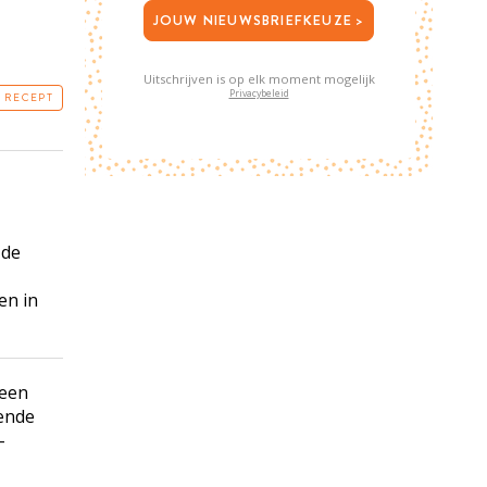
JOUW NIEUWSBRIEFKEUZE >
Uitschrijven is op elk moment mogelijk
Privacybeleid
T RECEPT
 de
en in
 een
lende
-