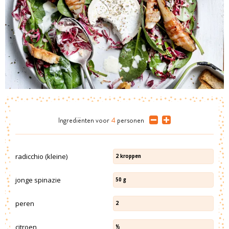
Ingrediënten
voor
4
personen
radicchio (kleine)
2
kroppen
jonge spinazie
50
g
peren
2
citroen
½