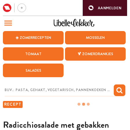
AANMELDEN
BEZOEK ONZE ANDERE WEBSITES
☀️ ZOMERRECEPTEN
MOSSELEN
RECEPTEN
TOMAAT
🍹 ZOMERDRANKJES
WEEKMENU
SALADES
CHAT MET MAIA
INSPIRATIE
MIJN BEWAARDE RECEPTEN
RECEPT
Radicchiosalade met gebakken