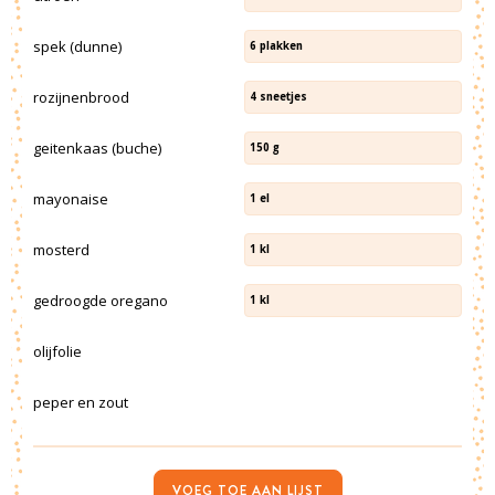
spek (dunne)
6
plakken
rozijnenbrood
4
sneetjes
geitenkaas (buche)
150
g
mayonaise
1
el
mosterd
1
kl
gedroogde oregano
1
kl
olijfolie
peper en zout
VOEG TOE AAN LIJST