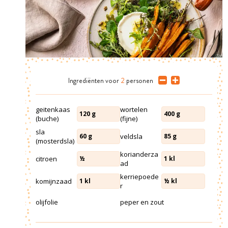
Ingrediënten
voor
2
personen
geitenkaas
wortelen
120
g
400
g
(buche)
(fijne)
sla
veldsla
60
g
85
g
(mosterdsla)
korianderza
citroen
½
1
kl
ad
kerriepoede
komijnzaad
1
kl
½
kl
r
olijfolie
peper en zout