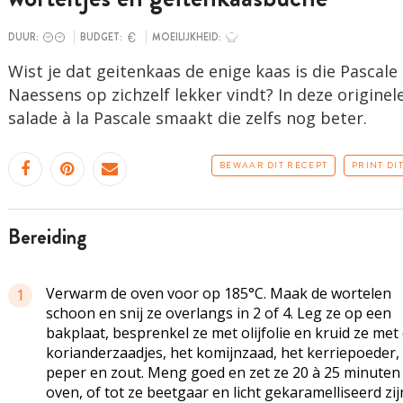
DUUR:
BUDGET:
MOEILIJKHEID:
Wist je dat geitenkaas de enige kaas is die Pascale
Naessens op zichzelf lekker vindt? In deze originel
salade à la Pascale smaakt die zelfs nog beter.
BEWAAR DIT RECEPT
PRINT DI
bereiding
Verwarm de oven voor op 185°C. Maak de wortelen
1
schoon en snij ze overlangs in 2 of 4. Leg ze op een
bakplaat, besprenkel ze met olijfolie en kruid ze met
korianderzaadjes, het komijnzaad, het kerriepoeder,
peper en zout. Meng goed en zet ze 20 à 25 minuten 
oven, of tot ze beetgaar en licht gekaramelliseerd zij