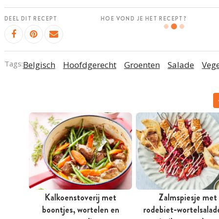
DEEL DIT RECEPT
HOE VOND JE HET RECEPT?
Tags:
Belgisch
Hoofdgerecht
Groenten
Salade
Vege
Kalkoenstoverij met
Zalmspiesje met
boontjes, wortelen en
rodebiet-wortelsalad