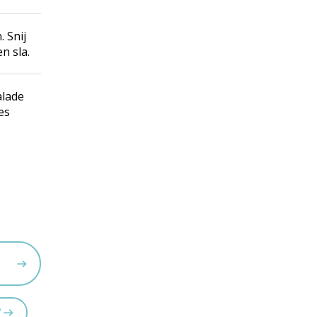
. Snij
n sla.
alade
es
?