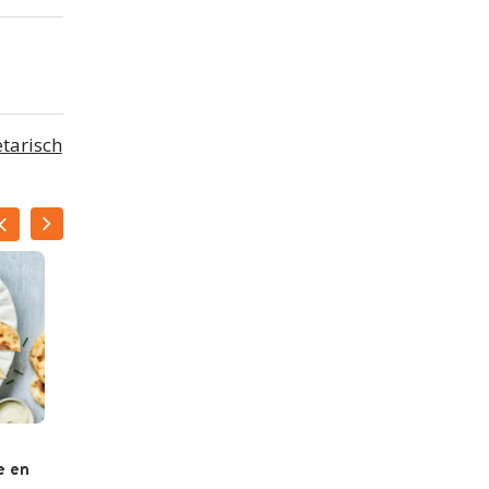
tarisch
Hummusbowl met
e en
volkorenrijst en kip