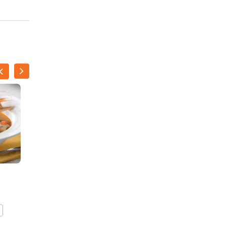
Aardappelwedges met
rode poon
BEWAAR DIT RECEPT