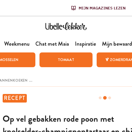
MIJN MAGAZINES LEZEN
Weekmenu
Chat met Maia
Inspiratie
Mijn bewaard
MOSSELEN
TOMAAT
🍹 ZOMERDRA
RECEPT
Op vel gebakken rode poon met
knolselder-champignontartaar en ch