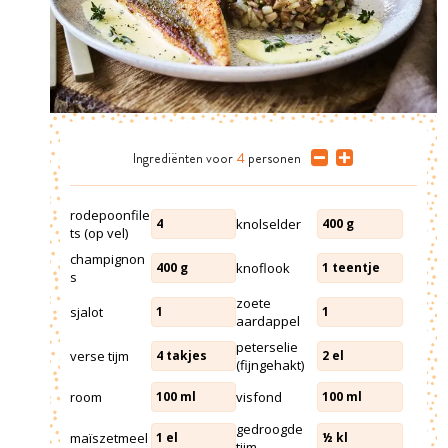
Ingrediënten
voor
4
personen
rodepoonfile
knolselder
4
400
g
ts (op vel)
champignon
knoflook
400
g
1
teentje
s
zoete
sjalot
1
1
aardappel
peterselie
verse tijm
4
takjes
2
el
(fijngehakt)
room
visfond
100
ml
100
ml
gedroogde
maïszetmeel
1
el
½
kl
tijm