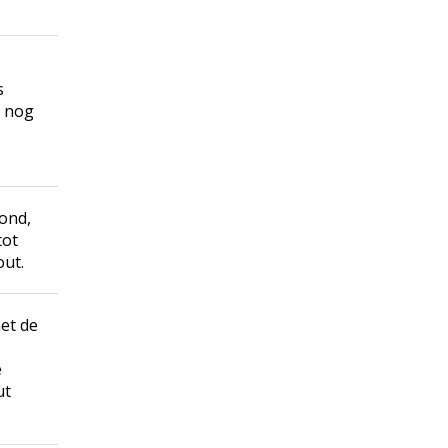
s
e nog
fond,
tot
ut.
et de
e
ut