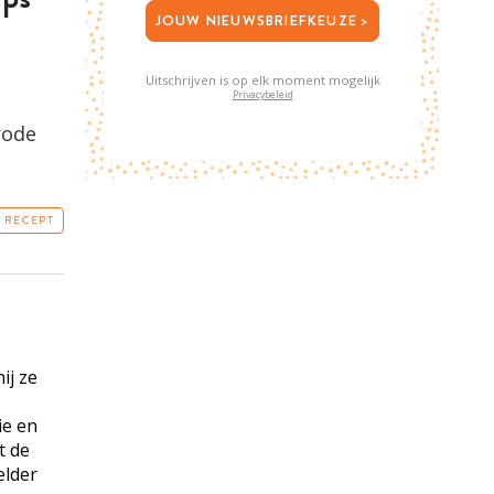
JOUW NIEUWSBRIEFKEUZE >
Uitschrijven is op elk moment mogelijk
Privacybeleid
rode
T RECEPT
ij ze
ie en
t de
elder