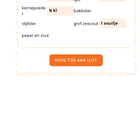
kerriepoede
bakboter
½
kl
r
olijfolie
grof zeezout
1
snuifje
peper en zout
VOEG TOE AAN LIJST