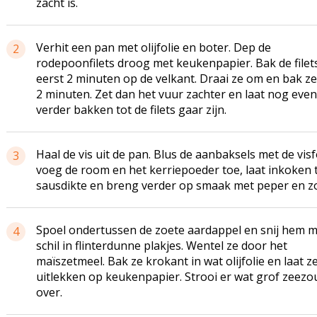
zacht is.
Verhit een pan met olijfolie en boter. Dep de
2
rodepoonfilets droog met keukenpapier. Bak de filet
eerst 2 minuten op de velkant. Draai ze om en bak z
2 minuten. Zet dan het vuur zachter en laat nog even
verder bakken tot de filets gaar zijn.
Haal de vis uit de pan. Blus de aanbaksels met de vis
3
voeg de room en het kerriepoeder toe, laat inkoken 
sausdikte en breng verder op smaak met peper en zo
Spoel ondertussen de zoete aardappel en snij hem m
4
schil in flinterdunne plakjes. Wentel ze door het
maïszetmeel. Bak ze krokant in wat olijfolie en laat z
uitlekken op keukenpapier. Strooi er wat grof zeezo
over.