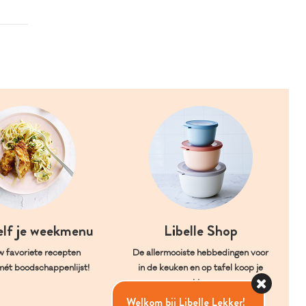
elf je weekmenu
Libelle Shop
w favoriete recepten
De allermooiste hebbedingen voor
mét boodschappenlijst!
in de keuken en op tafel koop je
hier.
Welkom bij Libelle Lekker!