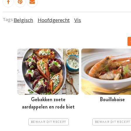
Tags:
Belgisch
Hoofdgerecht
Vis
Gebakken zoete
Bouillabaise
aardappelen en rode biet
BEWAAR DIT RECEPT
BEWAAR DIT RECEPT