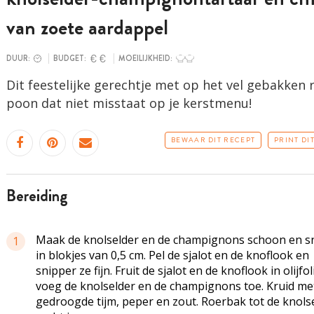
van zoete aardappel
DUUR:
BUDGET:
MOEILIJKHEID:
Dit feestelijke gerechtje met op het vel gebakken 
poon dat niet misstaat op je kerstmenu!
BEWAAR DIT RECEPT
PRINT DI
bereiding
Maak de knolselder en de champignons schoon en sn
1
in blokjes van 0,5 cm. Pel de sjalot en de knoflook en
snipper ze fijn. Fruit de sjalot en de knoflook in olijfol
voeg de knolselder en de champignons toe. Kruid me
gedroogde tijm, peper en zout. Roerbak tot de knols