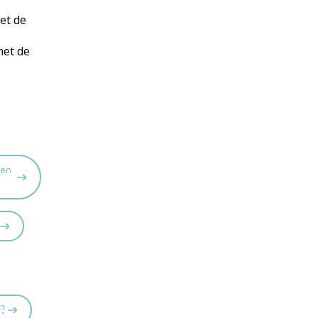
et de
met de
 en
r?