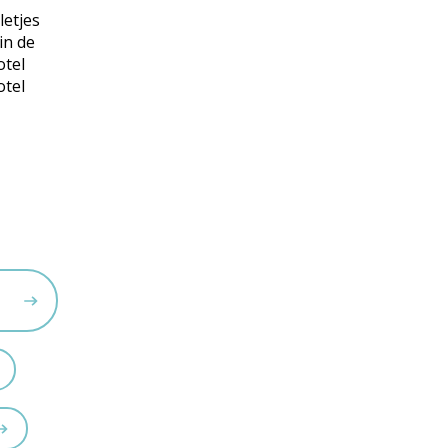
letjes
in de
otel
otel