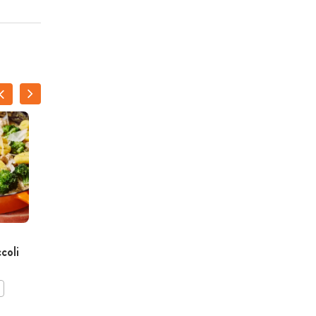
Warme croissant met brie
coli
en Italiaanse ham
BEWAAR DIT RECEPT