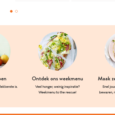
oen
Ontdek ons weekmenu
Maak z
ekkerste is.
Veel honger, weinig inspiratie?
Snel jou
Weekmenu to the rescue!
bewaren, 