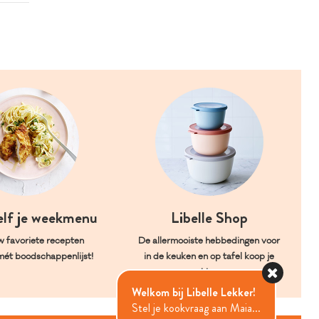
elf je weekmenu
Libelle Shop
w favoriete recepten
De allermooiste hebbedingen voor
mét boodschappenlijst!
in de keuken en op tafel koop je
hier.
Welkom bij Libelle Lekker!
Stel je kookvraag aan Maia...