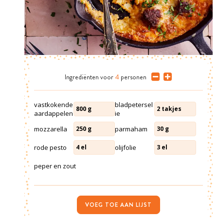
Ingrediënten
voor
4
personen
vastkokende
bladpetersel
800
g
2
takjes
aardappelen
ie
mozzarella
parmaham
250
g
30
g
rode pesto
olijfolie
4
el
3
el
peper en zout
VOEG TOE AAN LIJST