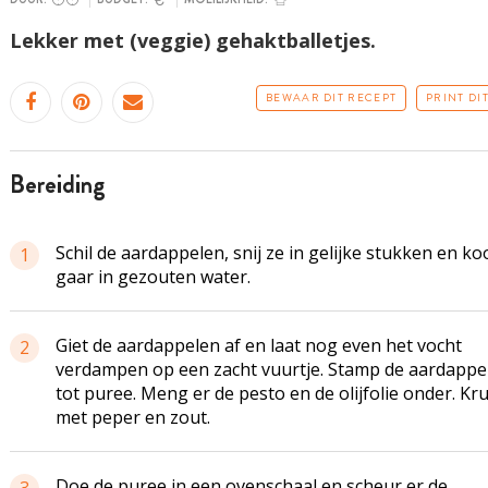
Lekker met (veggie) gehaktballetjes.
BEWAAR DIT RECEPT
PRINT DI
bereiding
Schil de aardappelen, snij ze in gelijke stukken en ko
1
gaar in gezouten water.
Giet de aardappelen af en laat nog even het vocht
2
verdampen op een zacht vuurtje. Stamp de aardappe
tot puree. Meng er de pesto en de olijfolie onder. Kru
met peper en zout.
Doe de puree in een ovenschaal en scheur er de