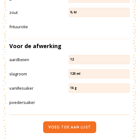
zout
½
kl
frituurolie
Voor de afwerking
aardbeien
12
slagroom
120
ml
vanillesuiker
16
g
poedersuiker
VOEG TOE AAN LIJST