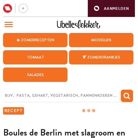
AANMELDEN
BEZOEK ONZE ANDERE WEBSITES
☀️ ZOMERRECEPTEN
MOSSELEN
RECEPTEN
TOMAAT
🍹 ZOMERDRANKJES
WEEKMENU
SALADES
CHAT MET MAIA
INSPIRATIE
MIJN BEWAARDE RECEPTEN
RECEPT
Boules de Berlin met slagroom en