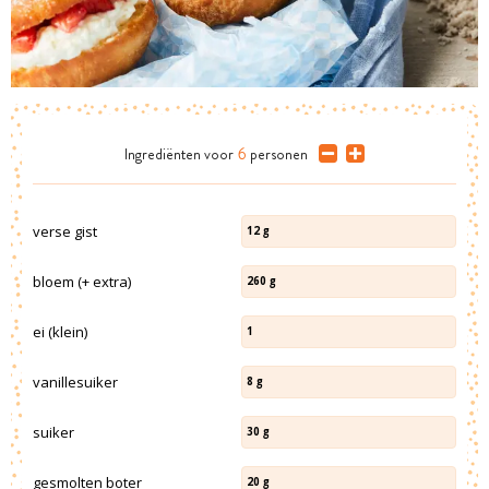
Ingrediënten
voor
6
personen
verse gist
12
g
bloem (+ extra)
260
g
ei (klein)
1
vanillesuiker
8
g
suiker
30
g
gesmolten boter
20
g