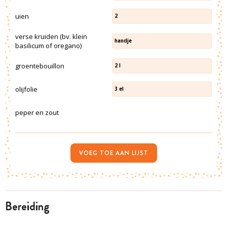
uien
2
verse kruiden (bv. klein
handje
basilicum of oregano)
groentebouillon
2
l
olijfolie
3
el
peper en zout
VOEG TOE AAN LIJST
bereiding