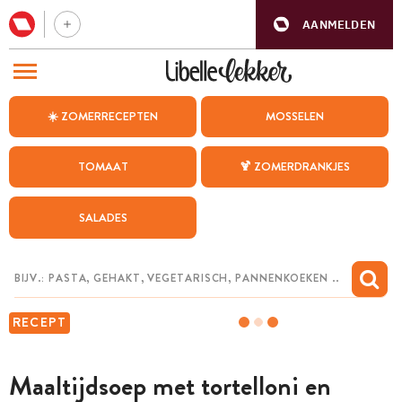
AANMELDEN
BEZOEK ONZE ANDERE WEBSITES
☀️ ZOMERRECEPTEN
MOSSELEN
RECEPTEN
TOMAAT
🍹 ZOMERDRANKJES
WEEKMENU
SALADES
CHAT MET MAIA
INSPIRATIE
MIJN BEWAARDE RECEPTEN
RECEPT
Maaltijdsoep met tortelloni en