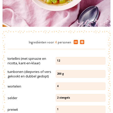
Ingrediënten
voor
4
personen
tortellini (met spinazie en
12
ricotta, kant-en-klaar)
tuinbonen (diepvries of vers
200
g
gekookt en dubbel gedopt)
wortelen
4
selder
2
stengels
preiwit
1