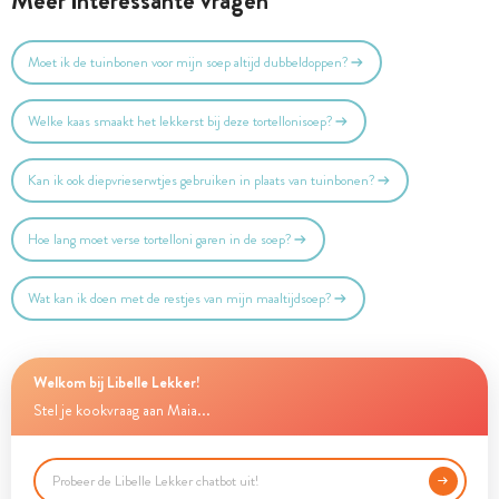
Meer interessante vragen
Moet ik de tuinbonen voor mijn soep altijd dubbeldoppen?
Welke kaas smaakt het lekkerst bij deze tortellonisoep?
Kan ik ook diepvrieserwtjes gebruiken in plaats van tuinbonen?
Hoe lang moet verse tortelloni garen in de soep?
Wat kan ik doen met de restjes van mijn maaltijdsoep?
Welkom bij Libelle Lekker!
Stel je kookvraag aan Maia...