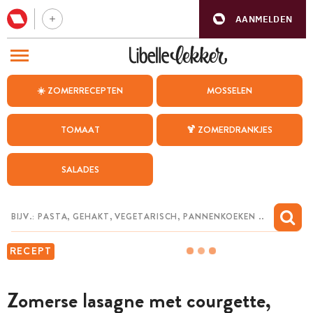
AANMELDEN
BEZOEK ONZE ANDERE WEBSITES
☀️ ZOMERRECEPTEN
MOSSELEN
RECEPTEN
TOMAAT
🍹 ZOMERDRANKJES
WEEKMENU
SALADES
CHAT MET MAIA
INSPIRATIE
MIJN BEWAARDE RECEPTEN
RECEPT
Zomerse lasagne met courgette,