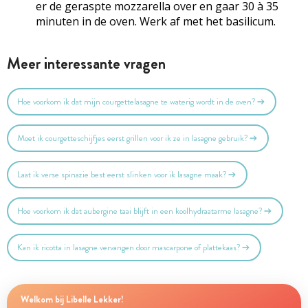
er de geraspte mozzarella over en gaar 30 à 35
minuten in de oven. Werk af met het basilicum.
Meer interessante vragen
Hoe voorkom ik dat mijn courgettelasagne te waterig wordt in de oven?
Moet ik courgetteschijfjes eerst grillen voor ik ze in lasagne gebruik?
Laat ik verse spinazie best eerst slinken voor ik lasagne maak?
Hoe voorkom ik dat aubergine taai blijft in een koolhydraatarme lasagne?
Kan ik ricotta in lasagne vervangen door mascarpone of plattekaas?
Welkom bij Libelle Lekker!