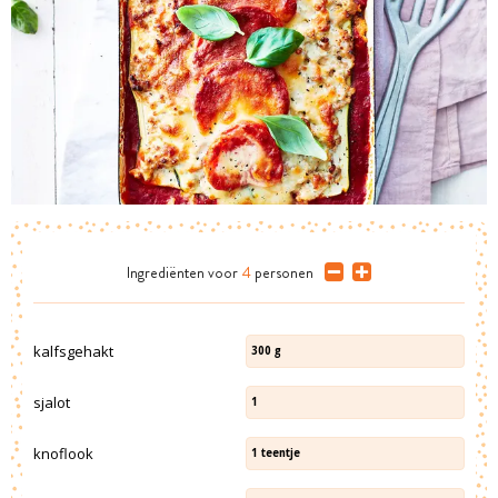
Ingrediënten
voor
4
personen
kalfsgehakt
300
g
sjalot
1
knoflook
1
teentje