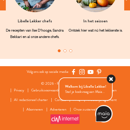
Libelle Lekker chefs
In het seizoen
De recepten van Ilse D’hooge, Sandra
Ontdek hier wat nú het lekkerste is.
Bekkari en al onze andere chefs.
Volg ons ook op sociale media:
© 2026 - Roularta Media Group
Welkom bij Libelle Lekker!
Privacy
Gebruiksvoorwaarden
Cookies
Cookies instellingen
Stel je kookvraag aan Maia...
AI: redactioneel charter
Contact
FAQ
Wedstrijdreglement
Abonneren
Adverteren
Onze zusterwebsites