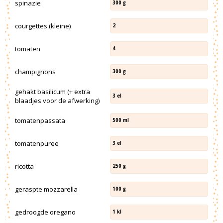
spinazie
300
g
courgettes (kleine)
2
tomaten
4
champignons
300
g
gehakt basilicum (+ extra
3
el
blaadjes voor de afwerking)
tomatenpassata
500
ml
tomatenpuree
3
el
ricotta
250
g
geraspte mozzarella
100
g
gedroogde oregano
1
kl