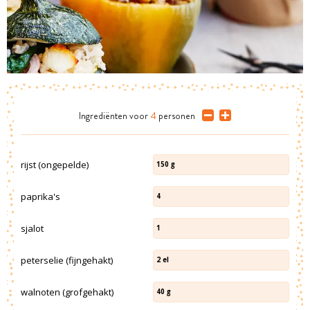
Ingrediënten
voor
4
personen
rijst (ongepelde)
150
g
paprika's
4
sjalot
1
peterselie (fijngehakt)
2
el
walnoten (grofgehakt)
40
g