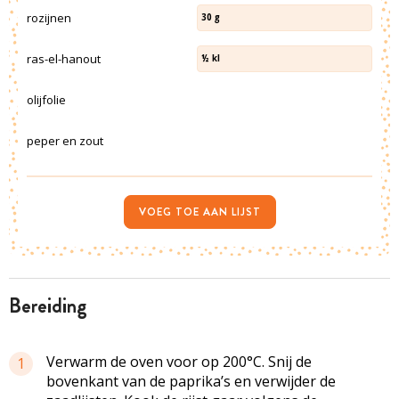
rozijnen
30
g
ras-el-hanout
½
kl
olijfolie
peper en zout
VOEG TOE AAN LIJST
bereiding
Verwarm de oven voor op 200°C. Snij de
1
bovenkant van de paprika’s en verwijder de