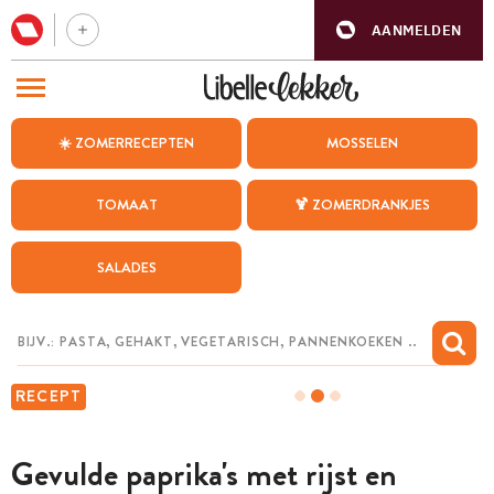
AANMELDEN
BEZOEK ONZE ANDERE WEBSITES
☀️ ZOMERRECEPTEN
MOSSELEN
RECEPTEN
TOMAAT
🍹 ZOMERDRANKJES
WEEKMENU
SALADES
CHAT MET MAIA
INSPIRATIE
MIJN BEWAARDE RECEPTEN
RECEPT
Gevulde paprika's met rijst en