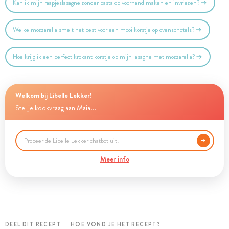
Kan ik mijn raapjeslasagne zonder pasta op voorhand maken en invriezen?
Welke mozzarella smelt het best voor een mooi korstje op ovenschotels?
Hoe krijg ik een perfect krokant korstje op mijn lasagne met mozzarella?
Welkom bij Libelle Lekker!
Stel je kookvraag aan Maia...
Meer info
DEEL DIT RECEPT
HOE VOND JE HET RECEPT?