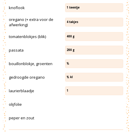
knoflook
1
teentje
oregano (+ extra voor de
4
takjes
afwerking)
tomatenblokjes (blik)
400
g
passata
200
g
bouillonblokje, groenten
½
gedroogde oregano
½
kl
laurierblaadje
1
olijfolie
peper en zout