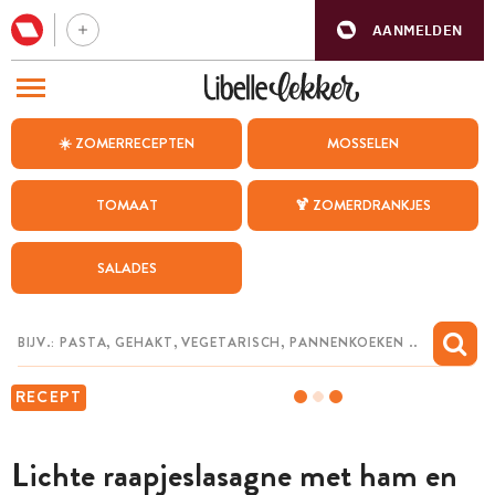
AANMELDEN
BEZOEK ONZE ANDERE WEBSITES
☀️ ZOMERRECEPTEN
MOSSELEN
RECEPTEN
TOMAAT
🍹 ZOMERDRANKJES
WEEKMENU
SALADES
CHAT MET MAIA
INSPIRATIE
MIJN BEWAARDE RECEPTEN
RECEPT
Lichte raapjeslasagne met ham en