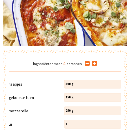
Ingrediënten
voor
4
personen
raapjes
800
g
gekookte ham
150
g
mozzarella
250
g
ui
1