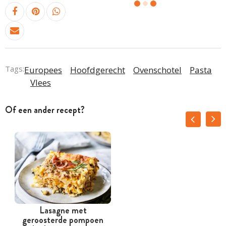
Tags:
Europees
Hoofdgerecht
Ovenschotel
Pasta
Vlees
Of een ander recept?
Lasagne met
geroosterde pompoen