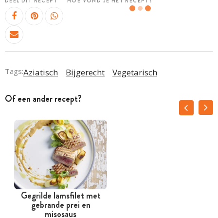
DEEL DIT RECEPT
HOE VOND JE HET RECEPT?
Tags:
Aziatisch
Bijgerecht
Vegetarisch
Of een ander recept?
Gegrilde lamsfilet met
gebrande prei en
misosaus