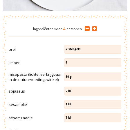
Ingrediënten
voor
4
personen
prei
2
stengels
limoen
1
misopasta (lichte, verkrijgbaar
50
g
in de natuurvoedingswinkel)
sojasaus
2
kl
sesamolie
1
kl
sesamzaadje
1
kl