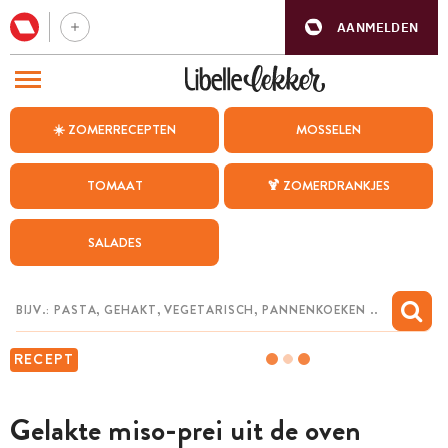
AANMELDEN
BEZOEK ONZE ANDERE WEBSITES
☀️ ZOMERRECEPTEN
MOSSELEN
RECEPTEN
TOMAAT
🍹 ZOMERDRANKJES
WEEKMENU
SALADES
CHAT MET MAIA
INSPIRATIE
MIJN BEWAARDE RECEPTEN
RECEPT
Gelakte miso-prei uit de oven