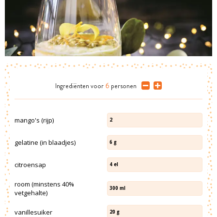
Ingrediënten
voor
6
personen
mango's (rijp)
2
gelatine (in blaadjes)
6
g
citroensap
4
el
room (minstens 40%
300
ml
vetgehalte)
vanillesuiker
20
g