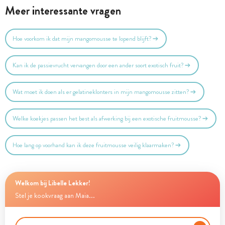
Meer interessante vragen
Hoe voorkom ik dat mijn mangomousse te lopend blijft?
Kan ik de passievrucht vervangen door een ander soort exotisch fruit?
Wat moet ik doen als er gelatineklonters in mijn mangomousse zitten?
Welke koekjes passen het best als afwerking bij een exotische fruitmousse?
Hoe lang op voorhand kan ik deze fruitmousse veilig klaarmaken?
Welkom bij Libelle Lekker!
Stel je kookvraag aan Maia...