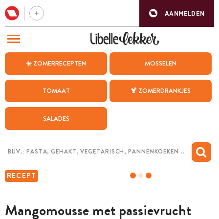
AANMELDEN
BEZOEK ONZE ANDERE WEBSITES
☀️ ZOMERRECEPTEN
MOSSELEN
RECEPTEN
TOMAAT
🍹 ZOMERDRANKJES
WEEKMENU
SALADES
CHAT MET MAIA
INSPIRATIE
MIJN BEWAARDE RECEPTEN
RECEPT
Mangomousse met passievrucht