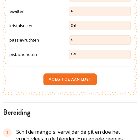
eiwitten
4
kristalsuiker
2
el
passievruchten
4
pistachenoten
1
el
VOEG TOE AAN LIJST
bereiding
Schil de mango's, verwijder de pit en doe het
1
vruchtvlees in de blender. Hou enkele reepjes