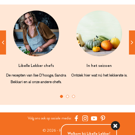
Libelle Lekker chefs
In het seizoen
De recepten van Ilse D’hooge, Sandra
Ontdek hier wat nú het lekkerste is.
Bekkari en al onze andere chefs.
Volg ons ook op sociale media:
© 2026 - Roularta Media Group
Welkom bij Libelle Lekker!