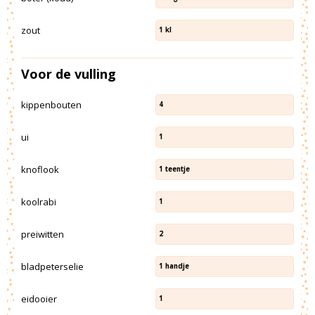
zout
1
kl
Voor de vulling
kippenbouten
4
ui
1
knoflook
1
teentje
koolrabi
1
preiwitten
2
bladpeterselie
1
handje
eidooier
1