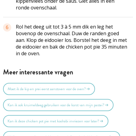
kippenvlees onder de saus. Giet alles in een
ronde ovenschaal.
Rol het deeg uit tot 3 à 5 mm dik en leg het
6
bovenop de ovenschaal. Duw de randen goed
aan. Klop de eidooier los. Borstel het deeg in met
de eidooier en bak de chicken pot pie 35 minuten
in de oven.
Meer interessante vragen
Moet ik de kip en prei eerst aanstoven voor de oven?
Kan ik ook kruimeldeeg gebruiken voor de korst van mijn pastei?
Kan ik deze chicken pot pie met koolrabi invriezen voor later?