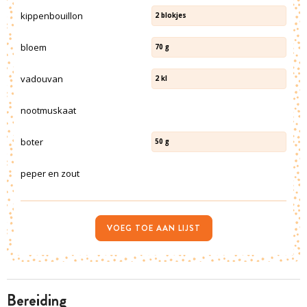
kippenbouillon
2
blokjes
bloem
70
g
vadouvan
2
kl
nootmuskaat
boter
50
g
peper en zout
VOEG TOE AAN LIJST
bereiding