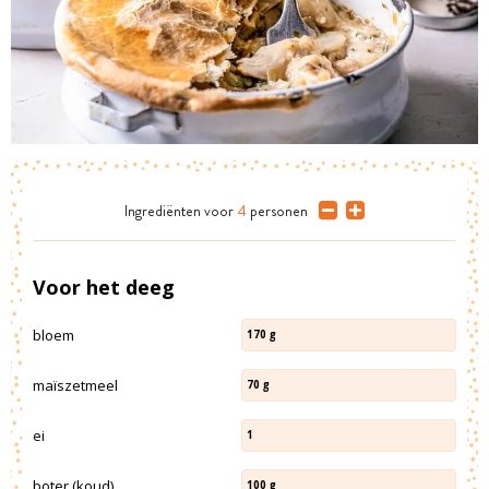
Ingrediënten
voor
4
personen
Voor het deeg
bloem
170
g
maïszetmeel
70
g
ei
1
boter (koud)
100
g