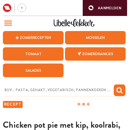
AANMELDEN
BEZOEK ONZE ANDERE WEBSITES
☀️ ZOMERRECEPTEN
MOSSELEN
RECEPTEN
TOMAAT
🍹 ZOMERDRANKJES
WEEKMENU
SALADES
CHAT MET MAIA
INSPIRATIE
MIJN BEWAARDE RECEPTEN
RECEPT
Chicken pot pie met kip, koolrabi,