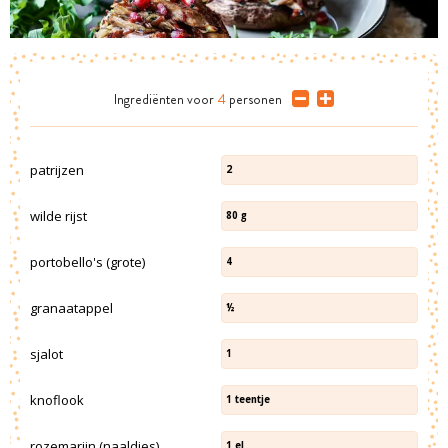
Ingrediënten
voor
4
personen
patrijzen
2
wilde rijst
80
g
portobello's (grote)
4
granaatappel
½
sjalot
1
knoflook
1
teentje
rozemarijn (naaldjes)
1
el