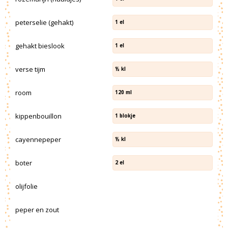
peterselie (gehakt)
1
el
gehakt bieslook
1
el
verse tijm
½
kl
room
120
ml
kippenbouillon
1
blokje
cayennepeper
½
kl
boter
2
el
olijfolie
peper en zout