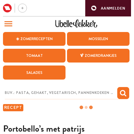
AANMELDEN
BEZOEK ONZE ANDERE WEBSITES
☀️ ZOMERRECEPTEN
MOSSELEN
RECEPTEN
TOMAAT
🍹 ZOMERDRANKJES
WEEKMENU
SALADES
CHAT MET MAIA
INSPIRATIE
MIJN BEWAARDE RECEPTEN
RECEPT
Portobello’s met patrijs