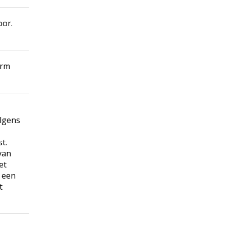
oor.
orm
olgens
st.
van
et
 een
t