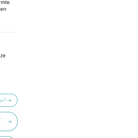
rmte.
 en
 ze
en?
-