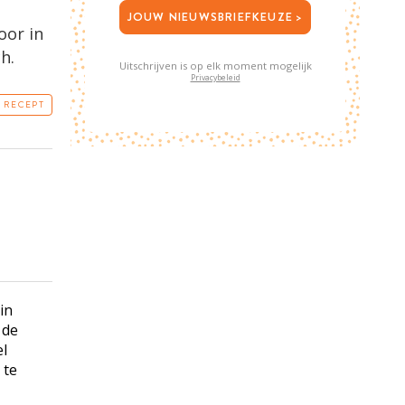
JOUW NIEUWSBRIEFKEUZE >
oor in
h.
Uitschrijven is op elk moment mogelijk
Privacybeleid
T RECEPT
in
 de
l
 te