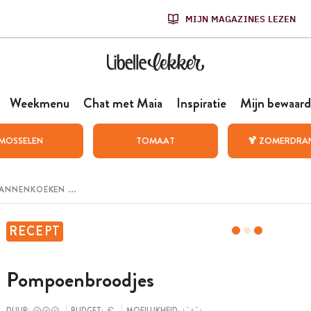
MIJN MAGAZINES LEZEN
Weekmenu
Chat met Maia
Inspiratie
Mijn bewaard
MOSSELEN
TOMAAT
🍹 ZOMERDRA
RECEPT
Pompoenbroodjes
DUUR:
BUDGET:
MOEILIJKHEID: