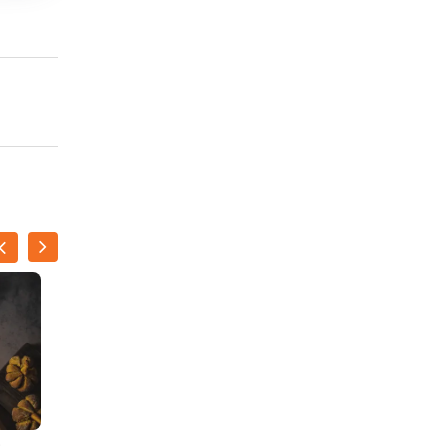
s
Chocolade vlechtbrood