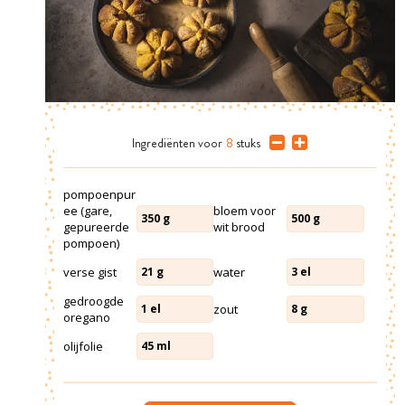
Ingrediënten
voor
8
stuks
pompoenpur
ee (gare,
bloem voor
350
g
500
g
gepureerde
wit brood
pompoen)
verse gist
water
21
g
3
el
gedroogde
zout
1
el
8
g
oregano
olijfolie
45
ml