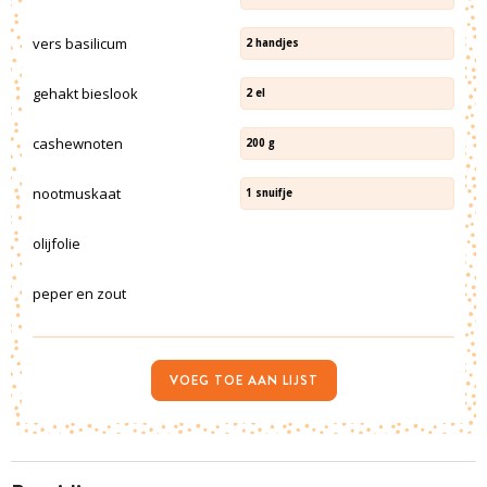
vers basilicum
2
handjes
gehakt bieslook
2
el
cashewnoten
200
g
nootmuskaat
1
snuifje
olijfolie
peper en zout
VOEG TOE AAN LIJST