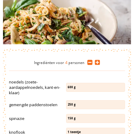
Ingrediënten
voor
4
personen
noedels (zoete-
aardappelnoedels, kant-en-
600
g
klaar)
gemengde paddenstoelen
250
g
spinazie
150
g
knoflook
1
teentje