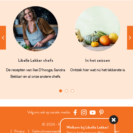
Libelle Lekker chefs
In het seizoen
De recepten van Ilse D’hooge, Sandra
Ontdek hier wat nú het lekkerste is.
Bekkari en al onze andere chefs.
Volg ons ook op sociale media:
© 2026 - Roularta Media Group
Welkom bij Libelle Lekker!
Privacy
Gebruiksvoorwaarden
Cookies
Cookies instellingen
Stel je kookvraag aan Maia...