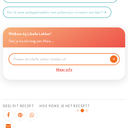
Kan ik zoete aardappelnoedels met cashewsaus invriezen voor later?
Welkom bij Libelle Lekker!
Stel je kookvraag aan Maia...
Meer info
DEEL DIT RECEPT
HOE VOND JE HET RECEPT?