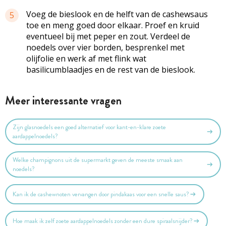
Voeg de bieslook en de helft van de cashewsaus
5
toe en meng goed door elkaar. Proef en kruid
eventueel bij met peper en zout. Verdeel de
noedels over vier borden, besprenkel met
olijfolie en werk af met flink wat
basilicumblaadjes en de rest van de bieslook.
Meer interessante vragen
Zijn glasnoedels een goed alternatief voor kant-en-klare zoete
aardappelnoedels?
Welke champignons uit de supermarkt geven de meeste smaak aan
noedels?
Kan ik de cashewnoten vervangen door pindakaas voor een snelle saus?
Hoe maak ik zelf zoete aardappelnoedels zonder een dure spiraalsnijder?