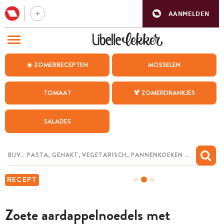
AANMELDEN
BEZOEK ONZE ANDERE WEBSITES
☀️ ZOMERRECEPTEN
MOSSELEN
RECEPTEN
TOMAAT
🍹 ZOMERDRANKJES
WEEKMENU
SALADES
CHAT MET MAIA
INSPIRATIE
MIJN BEWAARDE RECEPTEN
RECEPT
Zoete aardappelnoedels met