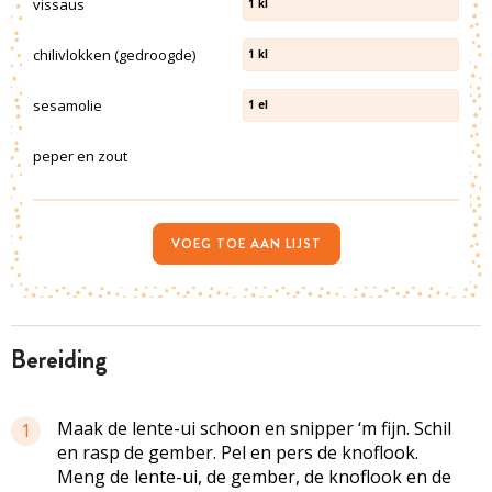
vissaus
1
kl
chilivlokken (gedroogde)
1
kl
sesamolie
1
el
peper en zout
VOEG TOE AAN LIJST
bereiding
Maak de lente-ui schoon en snipper ‘m fijn. Schil
1
en rasp de gember. Pel en pers de knoflook.
Meng de lente-ui, de gember, de knoflook en de