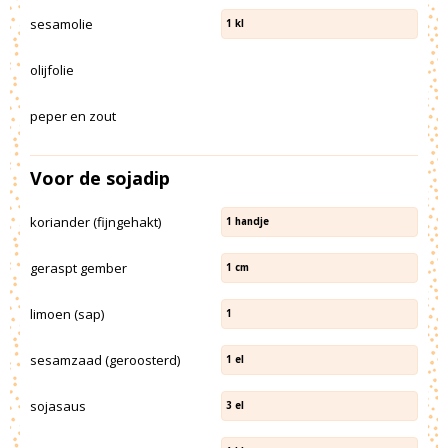
sesamolie
1
kl
olijfolie
peper en zout
Voor de sojadip
koriander (fijngehakt)
1
handje
geraspt gember
1
cm
limoen (sap)
1
sesamzaad (geroosterd)
1
el
sojasaus
3
el