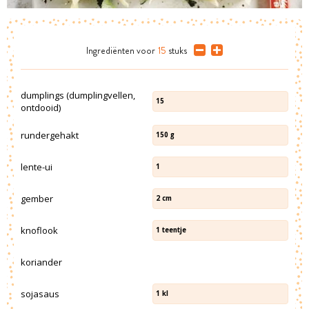
Ingrediënten
voor
15
stuks
dumplings (dumplingvellen,
15
ontdooid)
rundergehakt
150
g
lente-ui
1
gember
2
cm
knoflook
1
teentje
koriander
sojasaus
1
kl