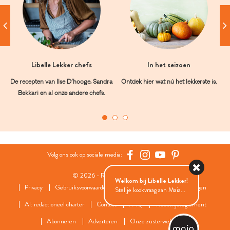
Libelle Lekker chefs
In het seizoen
De recepten van Ilse D’hooge, Sandra
Ontdek hier wat nú het lekkerste is.
Bekkari en al onze andere chefs.
Volg ons ook op sociale media:
© 2026 - Roularta Media Group
Welkom bij Libelle Lekker!
Privacy
Gebruiksvoorwaarden
Cookies
Cookies instellingen
Stel je kookvraag aan Maia...
AI: redactioneel charter
Contact
FAQ
Wedstrijdreglement
Abonneren
Adverteren
Onze zusterwebsites