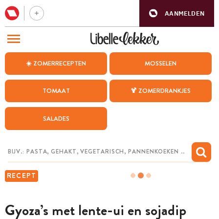
AANMELDEN
BEZOEK ONZE ANDERE WEBSITES
☀️ ZOMERRECEPTEN
MOSSELEN
RECEPTEN
TOMAAT
🍹 ZOMERDRANKJES
WEEKMENU
SALADES
CHAT MET MAIA
INSPIRATIE
MIJN BEWAARDE RECEPTEN
RECEPT
Gyoza’s met lente-ui en sojadip