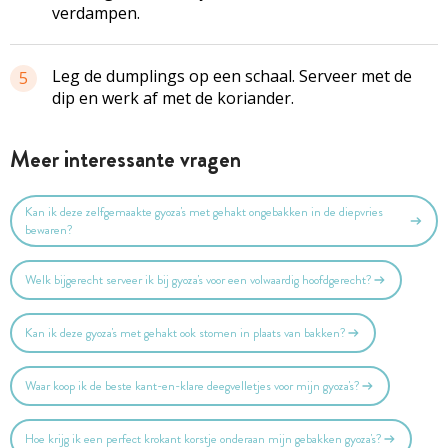
verdampen.
Leg de dumplings op een schaal. Serveer met de
5
dip en werk af met de koriander.
Meer interessante vragen
Kan ik deze zelfgemaakte gyoza's met gehakt ongebakken in de diepvries
bewaren?
Welk bijgerecht serveer ik bij gyoza's voor een volwaardig hoofdgerecht?
Kan ik deze gyoza's met gehakt ook stomen in plaats van bakken?
Waar koop ik de beste kant-en-klare deegvelletjes voor mijn gyoza's?
Hoe krijg ik een perfect krokant korstje onderaan mijn gebakken gyoza's?