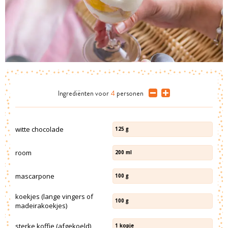
Ingrediënten
voor
4
personen
witte chocolade
125
g
room
200
ml
mascarpone
100
g
koekjes (lange vingers of
100
g
madeirakoekjes)
sterke koffie (afgekoeld)
1
kopje