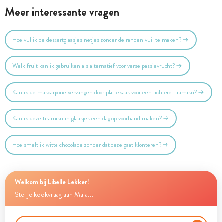
Meer interessante vragen
Hoe vul ik de dessertglaasjes netjes zonder de randen vuil te maken?
Welk fruit kan ik gebruiken als alternatief voor verse passievrucht?
Kan ik de mascarpone vervangen door plattekaas voor een lichtere tiramisu?
Kan ik deze tiramisu in glaasjes een dag op voorhand maken?
Hoe smelt ik witte chocolade zonder dat deze gaat klonteren?
Welkom bij Libelle Lekker!
Stel je kookvraag aan Maia...