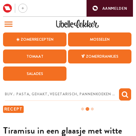
AANMELDEN
BEZOEK ONZE ANDERE WEBSITES
☀️ ZOMERRECEPTEN
MOSSELEN
RECEPTEN
TOMAAT
🍹 ZOMERDRANKJES
WEEKMENU
SALADES
CHAT MET MAIA
INSPIRATIE
MIJN BEWAARDE RECEPTEN
RECEPT
Tiramisu in een glaasje met witte