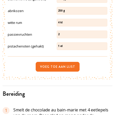
abrikozen
250
g
witte rum
4
kl
passievruchten
2
pistachenoten (gehakt)
1
el
VOEG TOE AAN LIJST
bereiding
Smelt de chocolade au bain-marie met 4 eetlepels
1