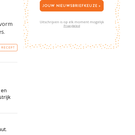
JOUW NIEUWSBRIEFKEUZE >
Uitschrijven is op elk moment mogelijk
kvorm
Privacybeleid
es.
T RECEPT
 en
trijk
ut.