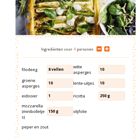
Ingrediënten
voor
4
personen
witte
filodeeg
8
vellen
10
asperges
groene
lente-uitjes
10
10
asperges
eidooier
ricotta
1
250
g
mozzarella
(minibolletje
olijfolie
150
g
s)
peper en zout