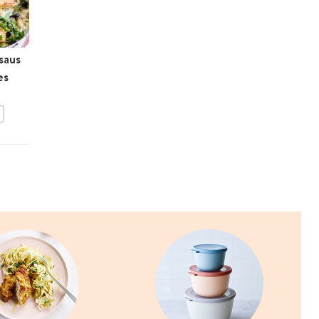
saus
Gegrilde gemarineerde
es
groenten met citroen-
dragonsausje
BEWAAR DIT RECEPT