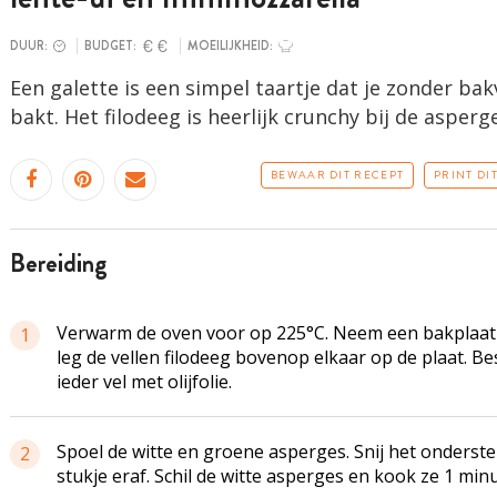
DUUR:
BUDGET:
MOEILIJKHEID:
Een galette is een simpel taartje dat je zonder ba
bakt. Het filodeeg is heerlijk crunchy bij de asperg
BEWAAR DIT RECEPT
PRINT DI
bereiding
Verwarm de oven voor op 225°C. Neem een bakplaat
1
leg de vellen filodeeg bovenop elkaar op de plaat. Bes
ieder vel met olijfolie.
Spoel de witte en groene asperges. Snij het onderste
2
stukje eraf. Schil de witte asperges en kook ze 1 minu