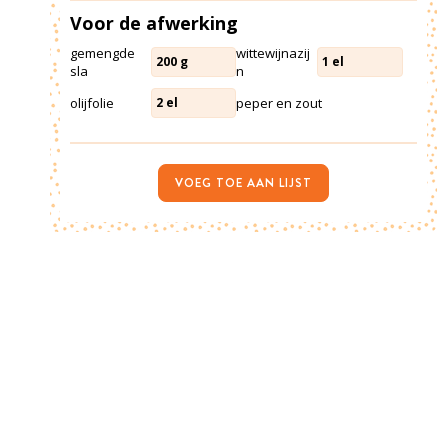
Voor de afwerking
gemengde
wittewijnazij
200
g
1
el
sla
n
olijfolie
peper en zout
2
el
VOEG TOE AAN LIJST