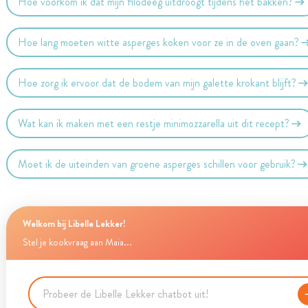
Hoe voorkom ik dat mijn filodeeg uitdroogt tijdens het bakken?
Hoe lang moeten witte asperges koken voor ze in de oven gaan?
Hoe zorg ik ervoor dat de bodem van mijn galette krokant blijft?
Wat kan ik maken met een restje minimozzarella uit dit recept?
Moet ik de uiteinden van groene asperges schillen voor gebruik?
Welkom bij Libelle Lekker!
Stel je kookvraag aan Maia...