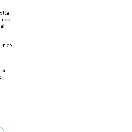
otta
t een
al
 in de
n de
el