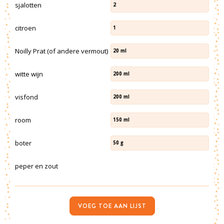
sjalotten
2
citroen
1
Noilly Prat (of andere vermout)
20
ml
witte wijn
200
ml
visfond
200
ml
room
150
ml
boter
50
g
peper en zout
VOEG TOE AAN LIJST