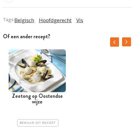
Tags:
Belgisch
Hoofdgerecht
Vis
Of een ander recept?
Zeetong op Oostendse
F
wijze
BEWAAR DIT RECEPT