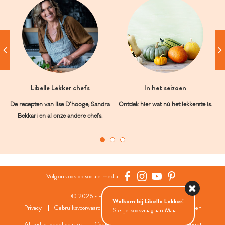
Libelle Lekker chefs
In het seizoen
De recepten van Ilse D’hooge, Sandra
Ontdek hier wat nú het lekkerste is.
Bekkari en al onze andere chefs.
Volg ons ook op sociale media:
© 2026 - Roularta Media Group
Welkom bij Libelle Lekker!
Privacy
Gebruiksvoorwaarden
Cookies
Cookies instellingen
Stel je kookvraag aan Maia...
AI: redactioneel charter
Contact
FAQ
Wedstrijdreglement