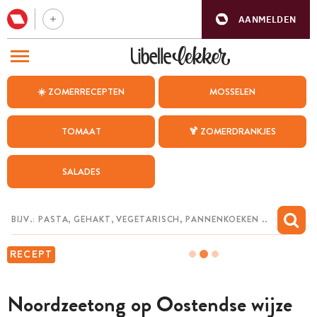
AANMELDEN
BEZOEK ONZE ANDERE WEBSITES
☀️ ZOMERRECEPTEN
MOSSELEN
RECEPTEN
TOMAAT
🍹 ZOMERDRANKJES
WEEKMENU
SALADES
CHAT MET MAIA
INSPIRATIE
MIJN BEWAARDE RECEPTEN
RECEPT
Noordzeetong op Oostendse wijze