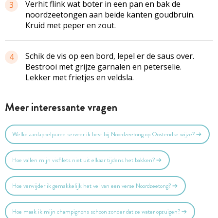
Verhit flink wat boter in een pan en bak de
3
noordzeetongen aan beide kanten goudbruin.
Kruid met peper en zout.
Schik de vis op een bord, lepel er de saus over.
4
Bestrooi met grijze garnalen en peterselie.
Lekker met frietjes en veldsla.
Meer interessante vragen
Welke aardappelpuree serveer ik best bij Noordzeetong op Oostendse wijze?
Hoe vallen mijn visfilets niet uit elkaar tijdens het bakken?
Hoe verwijder ik gemakkelijk het vel van een verse Noordzeetong?
Hoe maak ik mijn champignons schoon zonder dat ze water opzuigen?