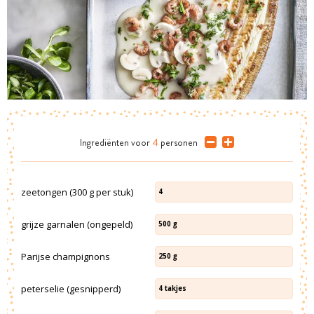
Ingrediënten
voor
4
personen
zeetongen (300 g per stuk)
4
grijze garnalen (ongepeld)
500
g
Parijse champignons
250
g
peterselie (gesnipperd)
4
takjes