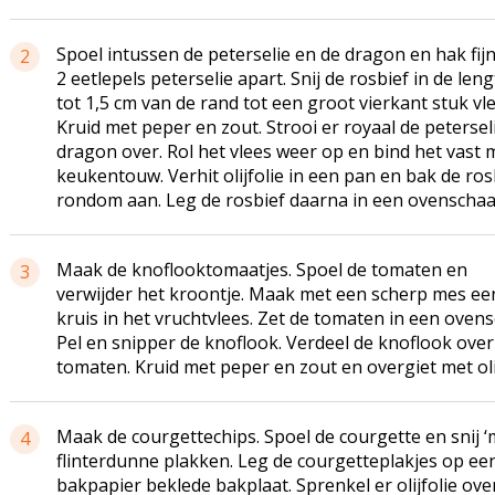
Spoel intussen de peterselie en de dragon en hak fij
2
2 eetlepels peterselie apart. Snij de rosbief in de leng
tot 1,5 cm van de rand tot een groot vierkant stuk vle
Kruid met peper en zout. Strooi er royaal de petersel
dragon over. Rol het vlees weer op en bind het vast 
keukentouw. Verhit olijfolie in een pan en bak de ros
rondom aan. Leg de rosbief daarna in een ovenschaa
Maak de knoflooktomaatjes. Spoel de tomaten en
3
verwijder het kroontje. Maak met een scherp mes ee
kruis in het vruchtvlees. Zet de tomaten in een ovens
Pel en snipper de knoflook. Verdeel de knoflook over
tomaten. Kruid met peper en zout en overgiet met olij
Maak de courgettechips. Spoel de courgette en snij ‘
4
flinterdunne plakken. Leg de courgetteplakjes op ee
bakpapier beklede bakplaat. Sprenkel er olijfolie over