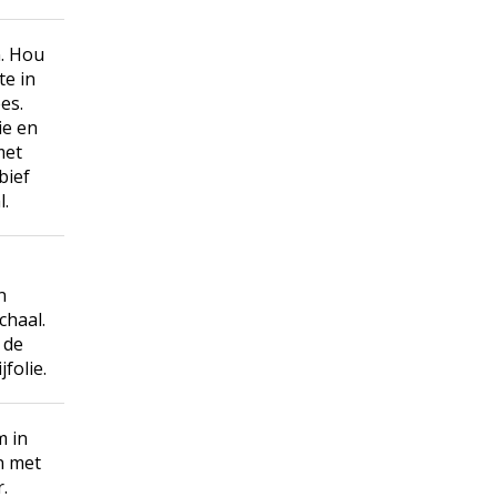
n. Hou
te in
es.
ie en
met
bief
l.
n
chaal.
 de
folie.
m in
n met
.