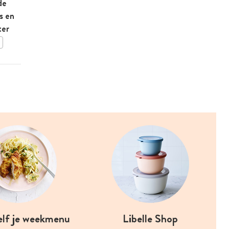
de
Gevulde appelen met
s en
kalkoengehakt, coppa en
ter
rozijnen
BEWAAR DIT RECEPT
elf je weekmenu
Libelle Shop