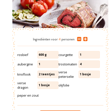
Ingrediënten
voor
4
personen
rosbief
courgette
600
g
1
aubergine
trostomaten
1
4
verse
knoflook
2
teentjes
1
bosje
peterselie
verse
olijfolie
1
bosje
dragon
peper en zout