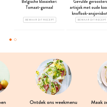
Belgische klassieker:
Gevulde gerooster
Tomaat-garnaal
artisjok met oude kaa
knoflook-ansjovisbo
BEWAAR DIT RECEPT
BEWAAR DIT RECEPT
oen
Ontdek ons weekmenu
Maak z