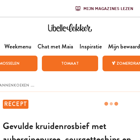
MIJN MAGAZINES LEZEN
Weekmenu
Chat met Maia
Inspiratie
Mijn bewaard
MOSSELEN
TOMAAT
🍹 ZOMERDRA
RECEPT
Gevulde kruidenrosbief met
auberginepuree, courgettechips en