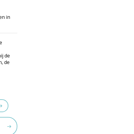
en in
e
ij de
n, de