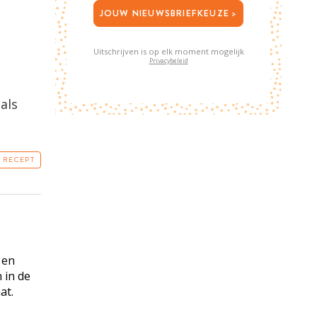
JOUW NIEUWSBRIEFKEUZE >
Uitschrijven is op elk moment mogelijk
Privacybeleid
als
T RECEPT
 en
 in de
at.