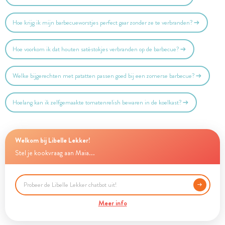
Hoe krijg ik mijn barbecueworstjes perfect gaar zonder ze te verbranden?
Hoe voorkom ik dat houten satéstokjes verbranden op de barbecue?
Welke bijgerechten met patatten passen goed bij een zomerse barbecue?
Hoelang kan ik zelfgemaakte tomatenrelish bewaren in de koelkast?
Welkom bij Libelle Lekker!
Stel je kookvraag aan Maia...
Meer info