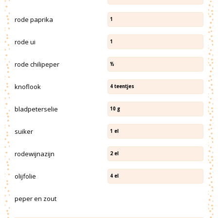
rode paprika
1
rode ui
1
rode chilipeper
½
knoflook
4
teentjes
bladpeterselie
10
g
suiker
1
el
rodewijnazijn
2
el
olijfolie
4
el
peper en zout