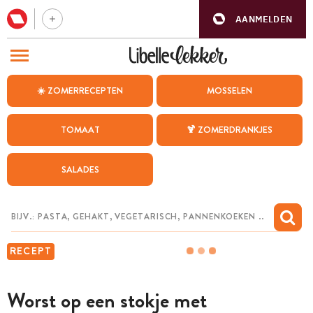
AANMELDEN
BEZOEK ONZE ANDERE WEBSITES
☀️ ZOMERRECEPTEN
MOSSELEN
RECEPTEN
TOMAAT
🍹 ZOMERDRANKJES
WEEKMENU
SALADES
CHAT MET MAIA
INSPIRATIE
MIJN BEWAARDE RECEPTEN
RECEPT
Worst op een stokje met