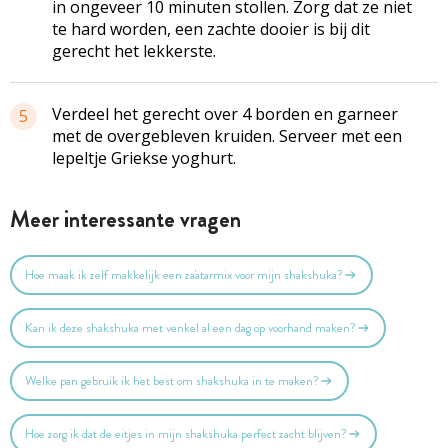
in ongeveer 10 minuten stollen. Zorg dat ze niet
te hard worden, een zachte dooier is bij dit
gerecht het lekkerste.
Verdeel het gerecht over 4 borden en garneer
5
met de overgebleven kruiden. Serveer met een
lepeltje Griekse yoghurt.
Meer interessante vragen
Hoe maak ik zelf makkelijk een za'atarmix voor mijn shakshuka?
Kan ik deze shakshuka met venkel al een dag op voorhand maken?
Welke pan gebruik ik het best om shakshuka in te maken?
Hoe zorg ik dat de eitjes in mijn shakshuka perfect zacht blijven?