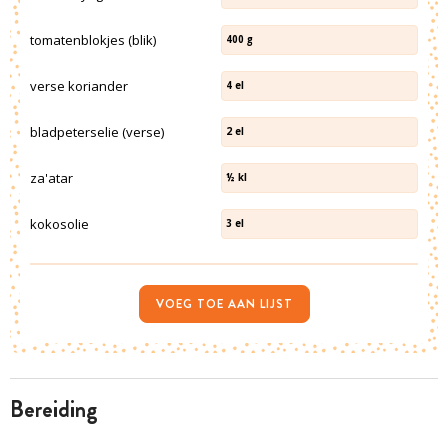
tomatenblokjes (blik)
400
g
verse koriander
4
el
bladpeterselie (verse)
2
el
za'atar
½
kl
kokosolie
3
el
VOEG TOE AAN LIJST
bereiding