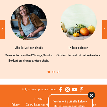
Libelle Lekker chefs
In het seizoen
De recepten van Ilse D’hooge, Sandra
Ontdek hier wat nú het lekkerste is.
Bekkari en al onze andere chefs.
Volg ons ook op sociale media:
© 2026 - Roularta Media Group
Welkom bij Libelle Lekker!
Privacy
Gebruiksvoorwaarden
Cookies
Cookies instellingen
Stel je kookvraag aan Maia...