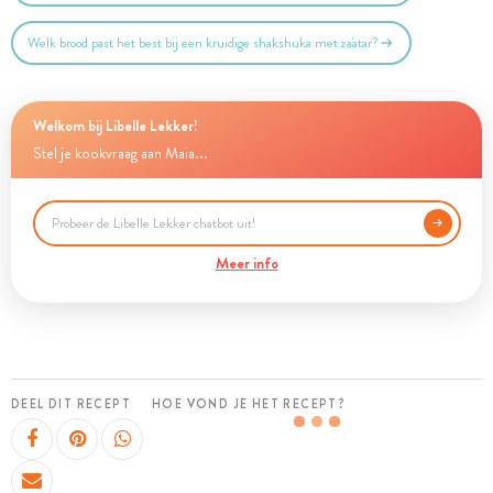
Welk brood past het best bij een kruidige shakshuka met za'atar?
Welkom bij Libelle Lekker!
Stel je kookvraag aan Maia...
Meer info
DEEL DIT RECEPT
HOE VOND JE HET RECEPT?