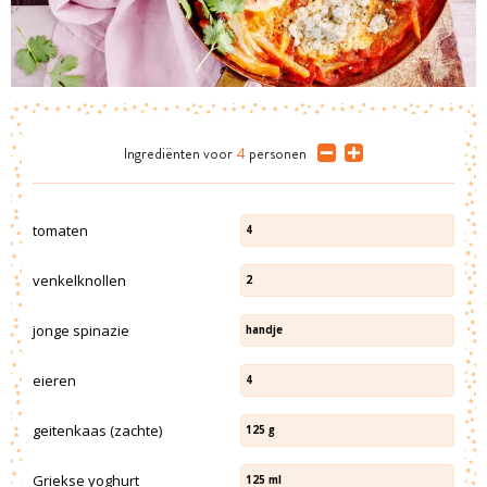
Ingrediënten
voor
4
personen
tomaten
4
venkelknollen
2
jonge spinazie
handje
eieren
4
geitenkaas (zachte)
125
g
Griekse yoghurt
125
ml