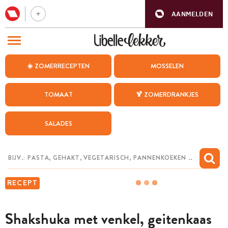
AANMELDEN
BEZOEK ONZE ANDERE WEBSITES
☀️ ZOMERRECEPTEN
MOSSELEN
RECEPTEN
TOMAAT
🍹 ZOMERDRANKJES
WEEKMENU
SALADES
CHAT MET MAIA
INSPIRATIE
MIJN BEWAARDE RECEPTEN
RECEPT
Shakshuka met venkel, geitenkaas